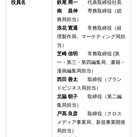
役員名
鉄尾 周一
代表取締役社長
南 昌伸
専務取締役（総
務局担当）
浪花 寛通
常務取締役（経
理製作局、マーケティング局担
当）
芝崎 信明
常務取締役 (第
一・第三・第四編集局、書籍・
漫画編集局担当）
西田 善太
取締役（ブラン
ドビジネス局担当）
北脇 朝子
取締役（第二編
集局担当）
戸髙 良彦
取締役（クロス
メディア事業局、新規事業開発
局担当）