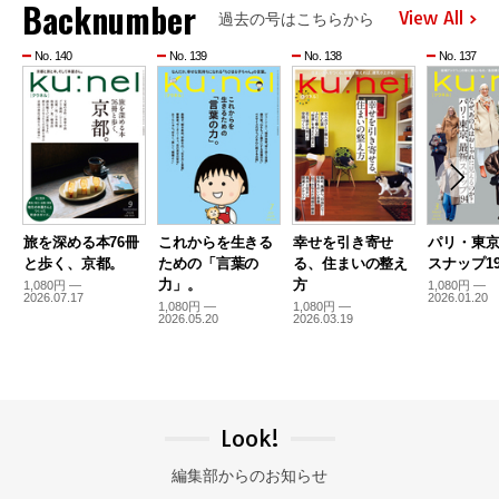
Backnumber
View All
過去の号はこちらから
No. 140
No. 139
No. 138
No. 137
旅を深める本76冊
これからを生きる
幸せを引き寄せ
パリ・東
と歩く、京都。
ための「言葉の
る、住まいの整え
スナップ19
力」。
方
1,080円 —
1,080円 —
2026.07.17
2026.01.20
1,080円 —
1,080円 —
2026.05.20
2026.03.19
Look!
編集部からのお知らせ