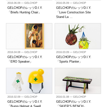
2016.06.09
— GELCHOP
2016.05.09
— GELCHOP
GELCHOPのレッツD.I.Y.
GELCHOPのレッツD.I.Y.
「Briefs Hunting Chair」
「Love Construction Site
Stand La …
2016.04.08
— GELCHOP
2016.03.09
— GELCHOP
GELCHOPのレッツD.I.Y.
GELCHOPのレッツD.I.Y.
「ERO Speaker」
「Sports Planter」
2016.02.09
— GELCHOP
2016.01.08
— GELCHOP
GELCHOPのレッツD.I.Y.
GELCHOPのレッツD.I.Y.
「Bump Helmet & Swell
「SKIER’S BENCH」