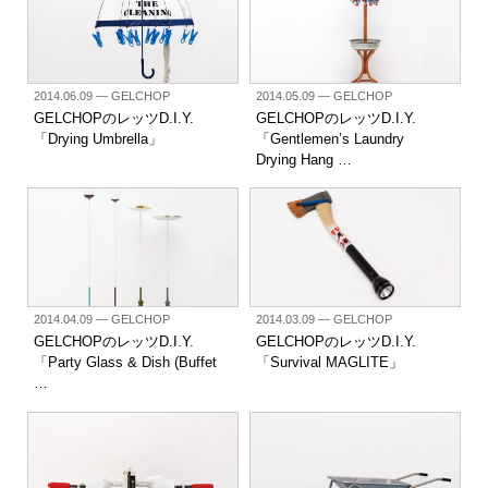
2014.06.09
— GELCHOP
2014.05.09
— GELCHOP
GELCHOPのレッツD.I.Y.
GELCHOPのレッツD.I.Y.
「Drying Umbrella」
「Gentlemen’s Laundry
Drying Hang …
2014.04.09
— GELCHOP
2014.03.09
— GELCHOP
GELCHOPのレッツD.I.Y.
GELCHOPのレッツD.I.Y.
「Party Glass & Dish (Buffet
「Survival MAGLITE」
…