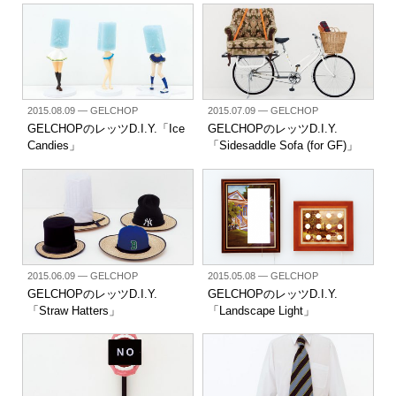
2015.08.09
— GELCHOP
2015.07.09
— GELCHOP
GELCHOPのレッツD.I.Y.「Ice
GELCHOPのレッツD.I.Y.
Candies」
「Sidesaddle Sofa (for GF)」
2015.06.09
— GELCHOP
2015.05.08
— GELCHOP
GELCHOPのレッツD.I.Y.
GELCHOPのレッツD.I.Y.
「Straw Hatters」
「Landscape Light」