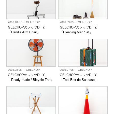
2016.10.07
— GELCHOP
2016.09.09
— GELCHOP
GELCHOPのレッツD.I.Y.
GELCHOPのレッツD.I.Y.
「Handle Arm Chair」
「Cleaning Man Set」
2016.08.08
— GELCHOP
2016.07.08
— GELCHOP
GELCHOPのレッツD.I.Y.
GELCHOPのレッツD.I.Y.
「Ready-made / Bicycle Fan」
「Tool Box de Suitcase」