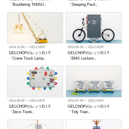
「Bouldering TANSU」
「Sleeping Pack」
2014.10.09
— GELCHOP
2014.09.09
— GELCHOP
GELCHOPのレッツD.I.Y.
GELCHOPのレッツD.I.Y.
「Crane Truck Lamp」
「BMX Lockers」
2014.08.08
— GELCHOP
2014.07.09
— GELCHOP
GELCHOPのレッツD.I.Y.
GELCHOPのレッツD.I.Y.
「Deco Trunk」
「Tidy Train」