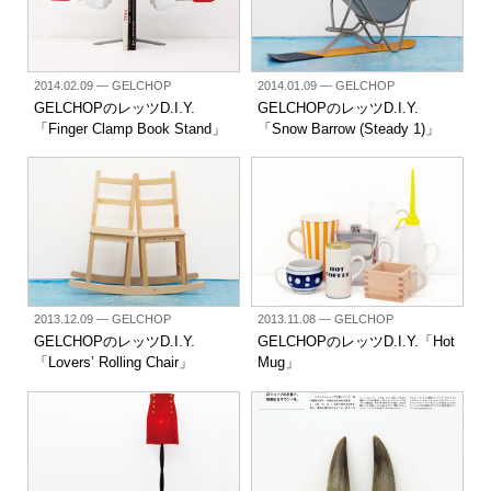
2014.02.09
— GELCHOP
2014.01.09
— GELCHOP
GELCHOPのレッツD.I.Y.
GELCHOPのレッツD.I.Y.
「Finger Clamp Book Stand」
「Snow Barrow (Steady 1)」
2013.12.09
— GELCHOP
2013.11.08
— GELCHOP
GELCHOPのレッツD.I.Y.
GELCHOPのレッツD.I.Y.「Hot
「Lovers’ Rolling Chair」
Mug」