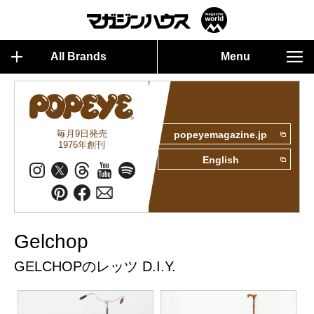
All Brands
Menu
毎月9日発売
popeyemagazine.jp
1976年創刊
English
Gelchop
GELCHOPのレッツ D.I.Y.