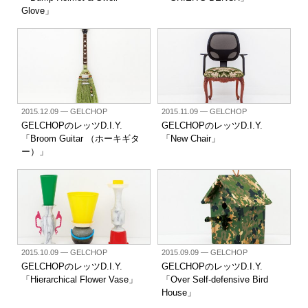
Glove」
2015.12.09
— GELCHOP
2015.11.09
— GELCHOP
GELCHOPのレッツD.I.Y.
GELCHOPのレッツD.I.Y.
「Broom Guitar （ホーキギタ
「New Chair」
ー）」
2015.10.09
— GELCHOP
2015.09.09
— GELCHOP
GELCHOPのレッツD.I.Y.
GELCHOPのレッツD.I.Y.
「Hierarchical Flower Vase」
「Over Self-defensive Bird
House」