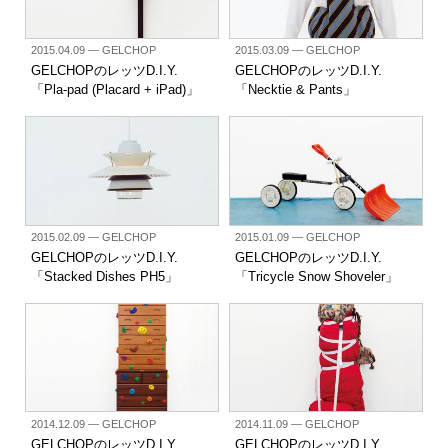
2015.04.09
— GELCHOP
2015.03.09
— GELCHOP
GELCHOPのレッツD.I.Y.
GELCHOPのレッツD.I.Y.
「Pla-pad (Placard + iPad)」
「Necktie & Pants」
2015.02.09
— GELCHOP
2015.01.09
— GELCHOP
GELCHOPのレッツD.I.Y.
GELCHOPのレッツD.I.Y.
「Stacked Dishes PH5」
「Tricycle Snow Shoveler」
2014.12.09
— GELCHOP
2014.11.09
— GELCHOP
GELCHOPのレッツD.I.Y.
GELCHOPのレッツD.I.Y.