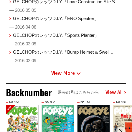
GELCHOPのレッツD.I.Y.「Love Construction Site S …
— 2016.05.09
GELCHOPのレッツD.I.Y.「ERO Speaker」
— 2016.04.08
GELCHOPのレッツD.I.Y.「Sports Planter」
— 2016.03.09
GELCHOPのレッツD.I.Y.「Bump Helmet & Swell …
— 2016.02.09
View More
Backnumber
View All
過去の号はこちらから
No. 953
No. 952
No. 951
No. 950