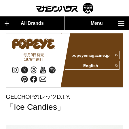
All Brands
Menu
毎月9日発売
popeyemagazine.jp
1976年創刊
English
GELCHOPのレッツD.I.Y.
「Ice Candies」