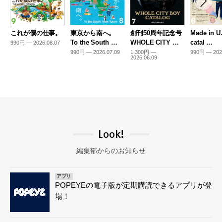
これが僕の仕事。
東京から南へ。
創刊50周年記念号
Made in U
To the South …
WHOLE CITY …
catal …
990円 — 2026.08.07
990円 — 2026.07.09
1,300円 —
990円 — 202
2026.06.09
Look!
編集部からのお知らせ
アプリ
POPEYEの電子版が定期購読できるアプリが登
場！