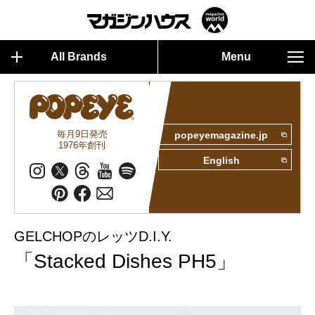
All Brands
Menu
毎月9日発売
popeyemagazine.jp
1976年創刊
English
GELCHOPのレッツD.I.Y.
「Stacked Dishes PH5」