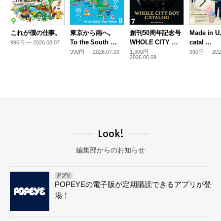
これが僕の仕事。
東京から南へ。
創刊50周年記念号
Made in U
To the South …
WHOLE CITY …
catal …
990円 — 2026.08.07
990円 — 2026.07.09
1,300円 —
990円 — 202
2026.06.09
Look!
編集部からのお知らせ
アプリ
POPEYEの電子版が定期購読できるアプリが登
場！