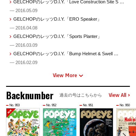
GELCHOPのレッツD.I.Y.「Love Construction Site S …
— 2016.05.09
GELCHOPのレッツD.I.Y.「ERO Speaker」
— 2016.04.08
GELCHOPのレッツD.I.Y.「Sports Planter」
— 2016.03.09
GELCHOPのレッツD.I.Y.「Bump Helmet & Swell …
— 2016.02.09
View More
Backnumber
View All
過去の号はこちらから
No. 953
No. 952
No. 951
No. 950