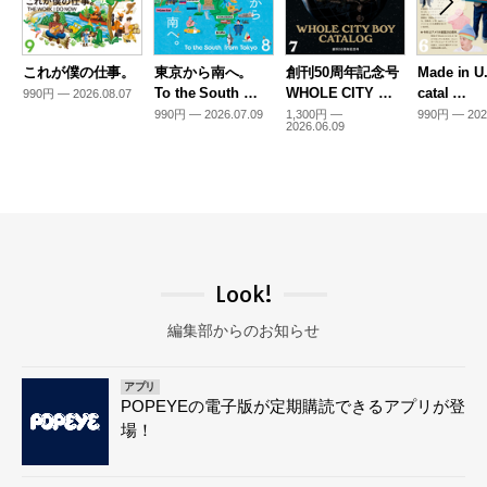
これが僕の仕事。
東京から南へ。
創刊50周年記念号
Made in U
To the South …
WHOLE CITY …
catal …
990円 — 2026.08.07
990円 — 2026.07.09
1,300円 —
990円 — 202
2026.06.09
Look!
編集部からのお知らせ
アプリ
POPEYEの電子版が定期購読できるアプリが登
場！