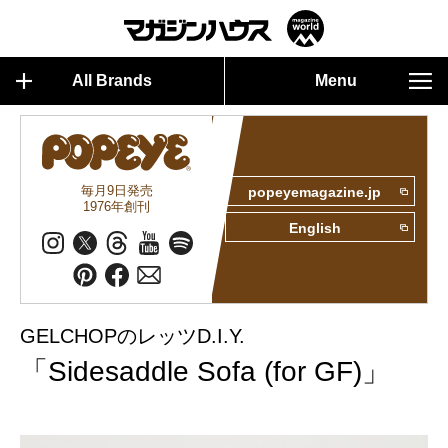
All Brands
Menu
毎月9日発売
popeyemagazine.jp
1976年創刊
English
GELCHOPのレッツD.I.Y.
「Sidesaddle Sofa (for GF)」