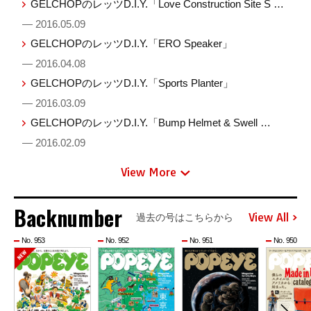
GELCHOPのレッツD.I.Y.「Love Construction Site S …
— 2016.05.09
GELCHOPのレッツD.I.Y.「ERO Speaker」
— 2016.04.08
GELCHOPのレッツD.I.Y.「Sports Planter」
— 2016.03.09
GELCHOPのレッツD.I.Y.「Bump Helmet & Swell …
— 2016.02.09
View More
Backnumber
View All
過去の号はこちらから
No. 953
No. 952
No. 951
No. 950