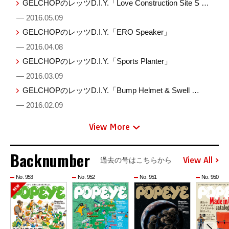
GELCHOPのレッツD.I.Y.「Love Construction Site S …
— 2016.05.09
GELCHOPのレッツD.I.Y.「ERO Speaker」
— 2016.04.08
GELCHOPのレッツD.I.Y.「Sports Planter」
— 2016.03.09
GELCHOPのレッツD.I.Y.「Bump Helmet & Swell …
— 2016.02.09
View More
Backnumber
View All
過去の号はこちらから
No. 953
No. 952
No. 951
No. 950