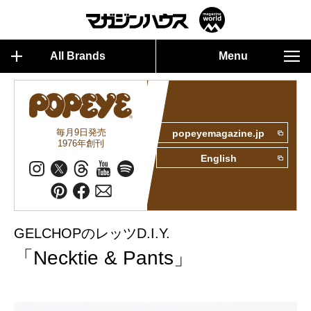
All Brands
Menu
毎月9日発売
popeyemagazine.jp
1976年創刊
English
GELCHOPのレッツD.I.Y.
「Necktie & Pants」