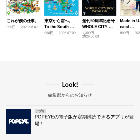
これが僕の仕事。
東京から南へ。
創刊50周年記念号
Made in U
To the South …
WHOLE CITY …
catal …
990円 — 2026.08.07
990円 — 2026.07.09
1,300円 —
990円 — 202
2026.06.09
Look!
編集部からのお知らせ
アプリ
POPEYEの電子版が定期購読できるアプリが登
場！