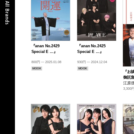
『anan No.2429
『anan No.2425
Special E …』
Special E …』
800円 — 2025.01.08
930円 — 2024.12.04
MOOK
MOOK
『お祓
御託
江原啓
3,300円