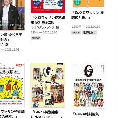
『Dr.クロワッサン 股
『クロワッサン特別編
関節と膝。』
集 家計簿2026』
1,200円 — 2025.09.30
マガジンハウス 編
620円 — 2025.10.08
MOOK
電子版あり
い箱 令和八年
MOOK
宣付き』
之 著
 — 2025.11.06
ロワッサン特別編
『GINZA特別編集
『GINZA特別編集
災の基本。』
GINZA CLOSET …』