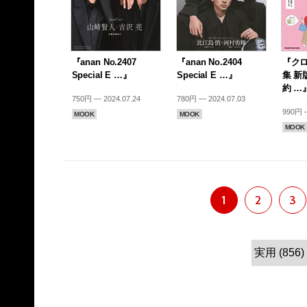
『anan No.2407
『anan No.2404
『ク
Special E …』
Special E …』
集 新
約 …
750円 — 2024.07.24
780円 — 2024.07.03
990円 —
MOOK
MOOK
MOOK
1
2
3