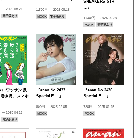
SNEAKERS STR
…』
 — 2025.08.21
1,500円 — 2025.08.18
電子版あり
MOOK
電子版あり
1,500円 — 2025.06.30
MOOK
電子版あり
.クロワッサン 反
『anan No.2433
『anan No.2430
、巻き肩、スマホ
Special E …』
Special E …』
』
800円 — 2025.02.05
780円 — 2025.01.15
 — 2025.04.21
MOOK
MOOK
電子版あり