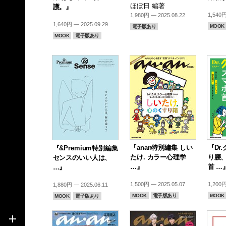
ほぼ日 編著
護。』
1,540円
1,980円 — 2025.08.22
1,640円 — 2025.09.29
MOOK
電子版あり
MOOK
電子版あり
『anan特別編集 しい
『Dr
『&Premium特別編集
たけ. カラー心理学
り腰
センスのいい人は、
…』
首 …
…』
1,500円 — 2025.05.07
1,200円
1,880円 — 2025.06.11
MOOK
電子版あり
MOOK
MOOK
電子版あり