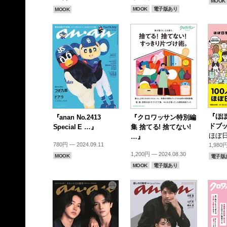
MOOK
MOOK
電子版あり
MOOK
『ほ
『anan No.2413
『クロワッサン特別編
ドブッ
Special E …』
集 捨てる! 捨てない!
ほぼ日
…』
780円 — 2024.09.11
1,980円
1,200円 — 2024.08.30
MOOK
電子版
MOOK
電子版あり