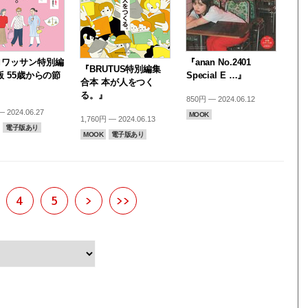
ロワッサン特別編
『anan No.2401
『BRUTUS特別編集
版 55歳からの節
Special E …』
合本 本が人をつく
』
る。』
850円 — 2024.06.12
 2024.06.27
MOOK
1,760円 — 2024.06.13
電子版あり
MOOK
電子版あり
4
5
>
>>