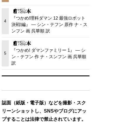
『つかめ!理科ダマン 12 最強ロボット
4
決戦!編』 — シン・テフン 原作 ナ・ス
ンフン 画 呉華順 訳
『つかめ! ダマンファミリー 1』 — シ
5
ン・テフン 作 ナ・スンフン 画 呉華順
訳
誌面（紙版・電子版）などを撮影・スク
リーンショットし、SNSやブログにアッ
プすることは法律で禁止されています。