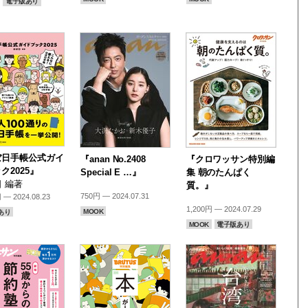
電子版あり
ぼ日手帳公式ガイ
『anan No.2408
『クロワッサン特別編
ク2025』
Special E …』
集 朝のたんぱく
 編著
質。』
750円 — 2024.07.31
 — 2024.08.23
1,200円 — 2024.07.29
MOOK
あり
MOOK
電子版あり