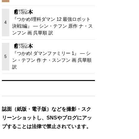
『つかめ!理科ダマン 12 最強ロボット
4
決戦!編』 — シン・テフン 原作 ナ・ス
ンフン 画 呉華順 訳
『つかめ! ダマンファミリー 1』 — シ
5
ン・テフン 作 ナ・スンフン 画 呉華順
訳
誌面（紙版・電子版）などを撮影・スク
リーンショットし、SNSやブログにアッ
プすることは法律で禁止されています。