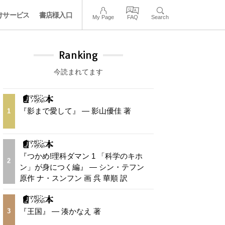
けサービス
書店様入口
My Page
FAQ
Search
Ranking
今読まれてます
『影まで愛して』 — 影山優佳 著
1
『つかめ!理科ダマン 1 「科学のキホ
2
ン」が身につく編』 — シン・テフン
原作 ナ・スンフン 画 呉 華順 訳
『王国』 — 湊かなえ 著
3