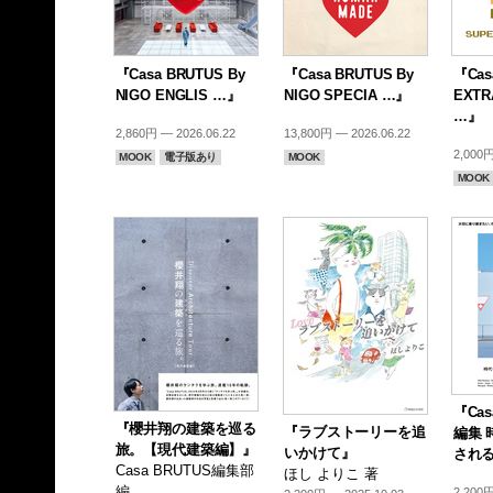
『Casa BRUTUS By
『Casa BRUTUS By
『Cas
NIGO ENGLIS …』
NIGO SPECIA …』
EXTR
…』
2,860円 — 2026.06.22
13,800円 — 2026.06.22
2,000円
MOOK
電子版あり
MOOK
MOOK
『Cas
『櫻井翔の建築を巡る
『ラブストーリーを追
編集 
旅。【現代建築編】』
いかけて』
される
Casa BRUTUS編集部
ほし よりこ 著
編
2,200円