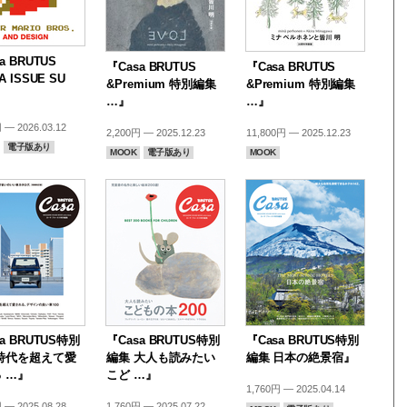
a BRUTUS
『Casa BRUTUS
『Casa BRUTUS
A ISSUE SU
&Premium 特別編集
&Premium 特別編集
…』
…』
 — 2026.03.12
2,200円 — 2025.12.23
11,800円 — 2025.12.23
電子版あり
MOOK
電子版あり
MOOK
a BRUTUS特別
『Casa BRUTUS特別
『Casa BRUTUS特別
時代を超えて愛
編集 大人も読みたい
編集 日本の絶景宿』
 …』
こど …』
1,760円 — 2025.04.14
 — 2025.08.28
1,760円 — 2025.07.22