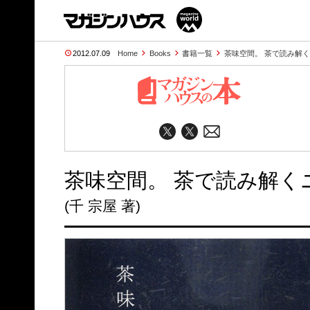
2012.07.09
Home
Books
書籍一覧
茶味空間。 茶で読み解
茶味空間。 茶で読み解く
(千 宗屋 著)