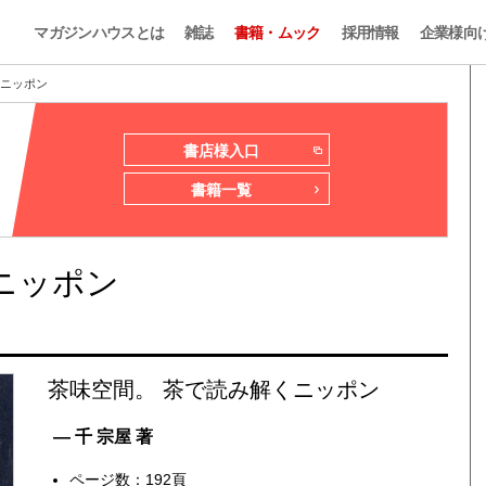
マガジンハウスとは
雑誌
書籍・ムック
採用情報
企業様向
くニッポン
書店様入口
書籍一覧
ニッポン
茶味空間。 茶で読み解くニッポン
— 千 宗屋 著
ページ数：192頁