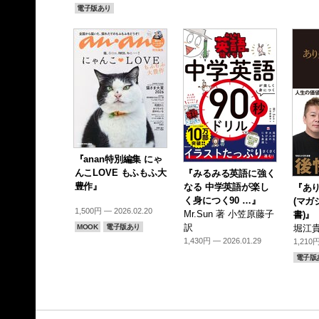
電子版あり
『anan特別編集 にゃ
んこLOVE もふもふ大
『みるみる英語に強く
豊作』
なる 中学英語が楽し
『あ
く身につく90 …』
(マガ
1,500円 — 2026.02.20
Mr.Sun 著 小笠原藤子
書)』
訳
MOOK
電子版あり
堀江貴
1,430円 — 2026.01.29
1,210円
電子版