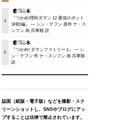
『つかめ!理科ダマン 12 最強ロボット
4
決戦!編』 — シン・テフン 原作 ナ・ス
ンフン 画 呉華順 訳
『つかめ! ダマンファミリー 1』 — シ
5
ン・テフン 作 ナ・スンフン 画 呉華順
訳
誌面（紙版・電子版）などを撮影・スク
リーンショットし、SNSやブログにアッ
プすることは法律で禁止されています。