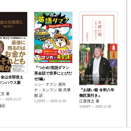
『つかめ!英語ダマン
英会話で世界にとびだ
り金は全部使え
せ!編』
ジンハウス新
シン・テフン 原作
ナ・スンフン 画 呉華
『お祓い箱 令和八年
文 著
順 訳
御託宣付き』
 — 2025.11.27
江原啓之 著
1,320円 — 2025.11.20
あり
3,500円 — 2025.11.06