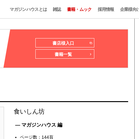
マガジンハウスとは
雑誌
書籍・ムック
採用情報
企業様向
書店様入口
書籍一覧
食いしん坊
— マガジンハウス 編
ページ数：144頁