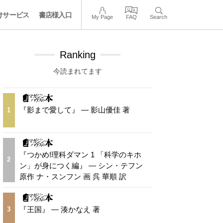
けサービス
書店様入口
My Page
FAQ
Search
Ranking
今読まれてます
『影まで愛して』 — 影山優佳 著
1
『つかめ!理科ダマン 1 「科学のキホ
2
ン」が身につく編』 — シン・テフン
原作 ナ・スンフン 画 呉 華順 訳
『王国』 — 湊かなえ 著
3