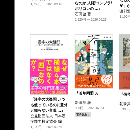
なるの
なのか 人権/コンプラ/
1,760円 — 2026.09.16
変」が
ポリコレの …』
渡部雅
石田健 著
1,100円
1,320円 — 2026.08.27
『若草同盟 3』
『信
『漢字の大疑問 いつ
新田章 著
朝吹真
も使っているのに意外
990円 — 2026.07.23
3,300円
と知らない言葉 …』
電子版あり
公益財団法人 日本漢
字能力検定協会 編
1,100円 — 2026.07.30