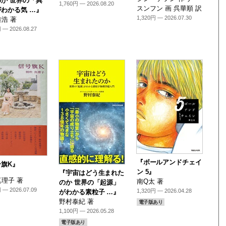
か 世界の「異
1,760円 — 2026.08.20
スンフン 画 呉華順 訳
わかる気 …』
1,320円 — 2026.07.30
浩 著
 — 2026.08.27
『ボールアンドチェイ
号旗K』
ン 5』
『宇宙はどう生まれた
理子 著
南Q太 著
のか 世界の「起源」
 — 2026.07.09
1,320円 — 2026.04.28
がわかる素粒子 …』
野村泰紀 著
電子版あり
1,100円 — 2026.05.28
電子版あり