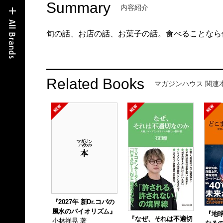
Summary
内容紹介
旬の話、お店の話、お菓子の話。食べることなら
Related Books
マガジンハウス 関連
『2027年 新Dr.コパの
風水のバイオリズム』
『地
『なぜ、それは不適切
小林祥晃 著