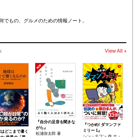
何でもの、グルメのための情報ノート。
View All
本
『自分の足音を聞きな
『つかめ! ダマンファ
がら』
ミリー 1』
球はどこまで暑く
松浦弥太郎 著
シン・テフン 作 ナ・