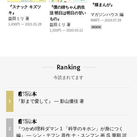
『猫まんが』
『スナック キズツ
『僕の姉ちゃん的生
キ』
活 明日は明日の甘い
マガジンハウス 編
益田ミリ 著
もの』
998円 — 2019.07.29
益田ミリ 著
1,430円 — 2021.01.28
MOOK
1,320円 — 2020.03.12
Ranking
今読まれてます
『影まで愛して』 — 影山優佳 著
1
『つかめ!理科ダマン 1 「科学のキホン」が身につく
2
編』 — シン・テフン 原作 ナ・スンフン 画 呉 華順 訳