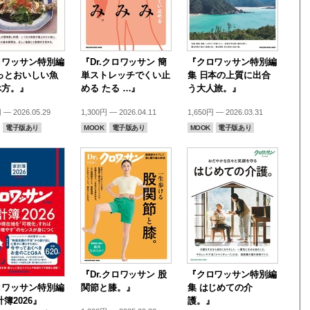
ロワッサン特別編
『Dr.クロワッサン 簡
『クロワッサン特別編
っとおいしい魚
単ストレッチでくい止
集 日本の上質に出合
べ方。』
める たる …』
う大人旅。』
 — 2026.05.29
1,300円 — 2026.04.11
1,650円 — 2026.03.31
電子版あり
MOOK
電子版あり
MOOK
電子版あり
『Dr.クロワッサン 股
『クロワッサン特別編
ロワッサン特別編
関節と膝。』
集 はじめての介
計簿2026』
護。』