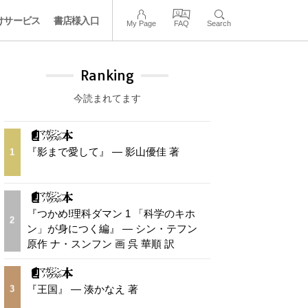
けサービス
書店様入口
My Page
FAQ
Search
Ranking
今読まれてます
『影まで愛して』 — 影山優佳 著
1
『つかめ!理科ダマン 1 「科学のキホ
2
ン」が身につく編』 — シン・テフン
原作 ナ・スンフン 画 呉 華順 訳
『王国』 — 湊かなえ 著
3