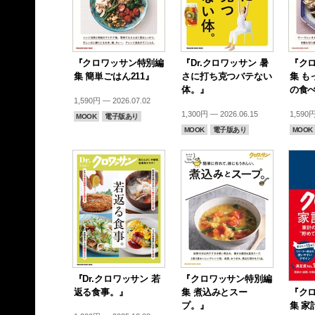
『クロワッサン特別編
『Dr.クロワッサン 暑
『ク
集 簡単ごはん211』
さに打ち克つバテない
集 も
体。』
の食
1,590円 — 2026.07.02
1,300円 — 2026.06.15
1,590円
MOOK
電子版あり
MOOK
電子版あり
MOOK
『Dr.クロワッサン 若
『クロワッサン特別編
返る食事。』
集 煮込みとスー
『ク
プ。』
集 家