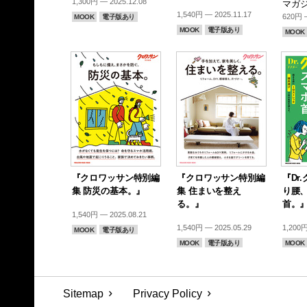
1,300円 — 2025.12.08
マガジ
1,540円 — 2025.11.17
620円 —
MOOK
電子版あり
MOOK
電子版あり
MOOK
『クロワッサン特別編
『クロワッサン特別編
『Dr
集 防災の基本。』
集 住まいを整え
り腰
る。』
首。
1,540円 — 2025.08.21
1,540円 — 2025.05.29
1,200円
MOOK
電子版あり
MOOK
電子版あり
MOOK
Sitemap
Privacy Policy