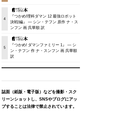
『つかめ!理科ダマン 12 最強ロボット
4
決戦!編』 — シン・テフン 原作 ナ・ス
ンフン 画 呉華順 訳
『つかめ! ダマンファミリー 1』 — シ
5
ン・テフン 作 ナ・スンフン 画 呉華順
訳
誌面（紙版・電子版）などを撮影・スク
リーンショットし、SNSやブログにアッ
プすることは法律で禁止されています。