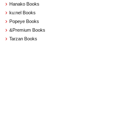
Hanako Books
ku:nel Books
Popeye Books
&Premium Books
Tarzan Books