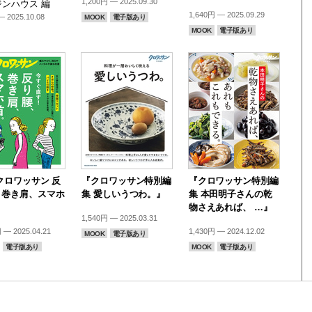
1,200円 — 2025.09.30
ンハウス 編
1,640円 — 2025.09.29
 2025.10.08
MOOK
電子版あり
MOOK
電子版あり
.クロワッサン 反
『クロワッサン特別編
『クロワッサン特別編
、巻き肩、スマホ
集 愛しいうつわ。』
集 本田明子さんの乾
』
物さえあれば、 …』
1,540円 — 2025.03.31
 — 2025.04.21
1,430円 — 2024.12.02
MOOK
電子版あり
電子版あり
MOOK
電子版あり