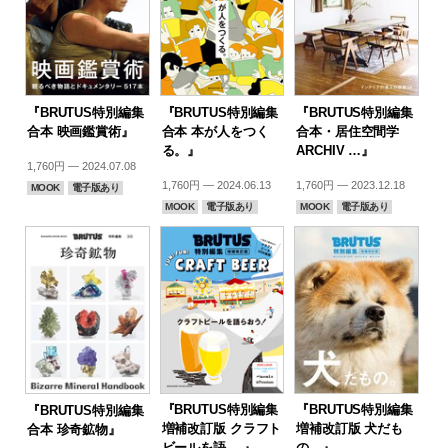
『BRUTUS特別編集
『BRUTUS特別編集
『BRUTUS特別編集
合本 映画鑑賞術』
合本 本が人をつく
合本・居住空間学
る。』
ARCHIV …』
1,760円 — 2024.07.08
1,760円 — 2024.06.13
1,760円 — 2023.12.18
MOOK
電子版あり
MOOK
電子版あり
MOOK
電子版あり
『BRUTUS特別編集
『BRUTUS特別編集
『BRUTUS特別編集
増補改訂版 クラフト
増補改訂版 犬だも
合本 珍奇鉱物』
ビールを語 …』
の。』