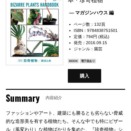
— マガジンハウス 編
ページ数：132頁
ISBN：9784838751501
定価：794円 (税込)
発売：2016.09.15
ジャンル：
園芸
MOOK
電子版あり
購入
Summary
内容紹介
ファッションやアート、建築にも勝るとも劣らない脅威
的な造形美を有する植物たち。そんな中でも特にビザー
ル（風変わり）な植物ばかりを集めた、『珍奇植物』シ