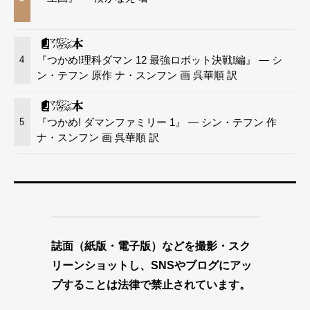
『つかめ!理科ダマン 12 最強ロボット決戦!編』 — シ
4
ン・テフン 原作 ナ・スンフン 画 呉華順 訳
『つかめ! ダマンファミリー 1』 — シン・テフン 作
5
ナ・スンフン 画 呉華順 訳
誌面（紙版・電子版）などを撮影・スク
リーンショットし、SNSやブログにアッ
プすることは法律で禁止されています。