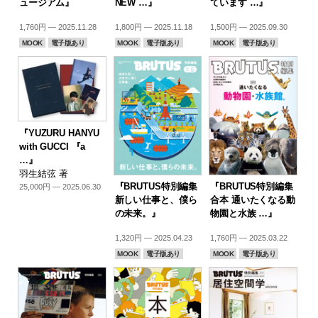
ュージアム』
NEW …』
ています …』
1,760円 — 2025.11.28
1,800円 — 2025.11.18
1,500円 — 2025.09.30
MOOK
電子版あり
MOOK
電子版あり
MOOK
電子版あり
『YUZURU HANYU
with GUCCI 『a
…』
羽生結弦 著
『BRUTUS特別編集
『BRUTUS特別編集
25,000円 — 2025.06.30
新しい仕事と、僕ら
合本 通いたくなる動
の未来。』
物園と水族 …』
1,320円 — 2025.04.23
1,760円 — 2025.03.22
MOOK
電子版あり
MOOK
電子版あり