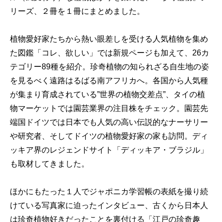
リーズ、２冊を１冊にまとめました。
植物愛好家たちから熱い眼差しを受ける人気植物を集め
た図鑑「コレ、欲しい」では新規ページも加えて、26カ
テゴリー89種を紹介。珍奇植物の知られざる自生地の姿
を見るべく遠路はるばる南アフリカへ。各国から人気種
が集まり育成されている”世界の植物交差点”、タイの植
物マーケットでは園芸業界の注目株をチェック。園芸先
端国ドイツでは日本でも人気の高い伝説的なナーサリー
や研究者、そしてドイツの植物愛好家の家も訪問。ディ
ッキア界のレジェンドサイト「ディッキア・ブラジル」
も取材してきました。
ほかにもたった１人でジャポニカ学習帳の表紙を撮り続
けている写真家に迫ったインタビュー、古くから日本人
は珍奇植物好きだったことを裏付ける「江戸の珍奇趣