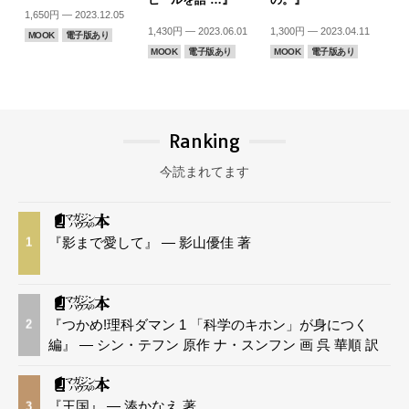
1,650円 — 2023.12.05
1,430円 — 2023.06.01
1,300円 — 2023.04.11
MOOK
電子版あり
MOOK
電子版あり
MOOK
電子版あり
Ranking
今読まれてます
『影まで愛して』 — 影山優佳 著
1
『つかめ!理科ダマン 1 「科学のキホン」が身につく
2
編』 — シン・テフン 原作 ナ・スンフン 画 呉 華順 訳
『王国』 — 湊かなえ 著
3