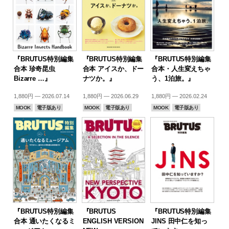
『BRUTUS特別編集
『BRUTUS特別編集
『BRUTUS特別編集
合本 珍奇昆虫
合本 アイスか、ドー
合本・人生変えちゃ
Bizarre …』
ナツか。』
う、1泊旅。』
1,880円 — 2026.07.14
1,880円 — 2026.06.29
1,880円 — 2026.02.24
MOOK
電子版あり
MOOK
電子版あり
MOOK
電子版あり
『BRUTUS特別編集
『BRUTUS
『BRUTUS特別編集
合本 通いたくなるミ
ENGLISH VERSION
JINS 田中仁を知っ