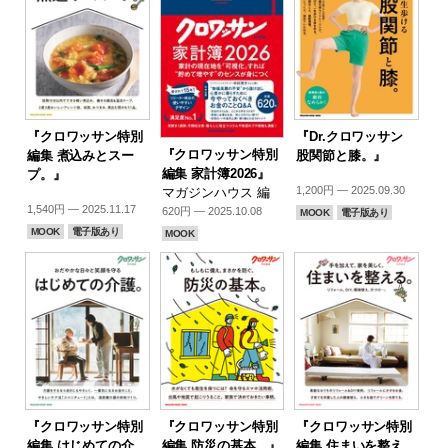
『クロワッサン特別
『Dr.クロワッサン
『クロワッサン特別
編集 煮込みとスー
股関節と膝。』
編集 家計簿2026』
プ。』
1,200円 — 2025.09.30
マガジンハウス 編
1,540円 — 2025.11.17
620円 — 2025.10.08
MOOK
電子版あり
MOOK
電子版あり
MOOK
『クロワッサン特別
『クロワッサン特別
『クロワッサン特別
編集 はじめての介
編集 防災の基本。』
編集 住まいを整え