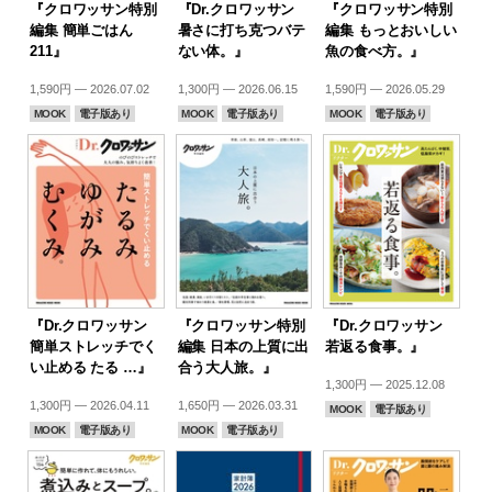
『クロワッサン特別
『Dr.クロワッサン
『クロワッサン特別
編集 簡単ごはん
暑さに打ち克つバテ
編集 もっとおいしい
211』
ない体。』
魚の食べ方。』
1,590円 — 2026.07.02
1,300円 — 2026.06.15
1,590円 — 2026.05.29
MOOK
電子版あり
MOOK
電子版あり
MOOK
電子版あり
『Dr.クロワッサン
『クロワッサン特別
『Dr.クロワッサン
簡単ストレッチでく
編集 日本の上質に出
若返る食事。』
い止める たる …』
合う大人旅。』
1,300円 — 2025.12.08
1,300円 — 2026.04.11
1,650円 — 2026.03.31
MOOK
電子版あり
MOOK
電子版あり
MOOK
電子版あり