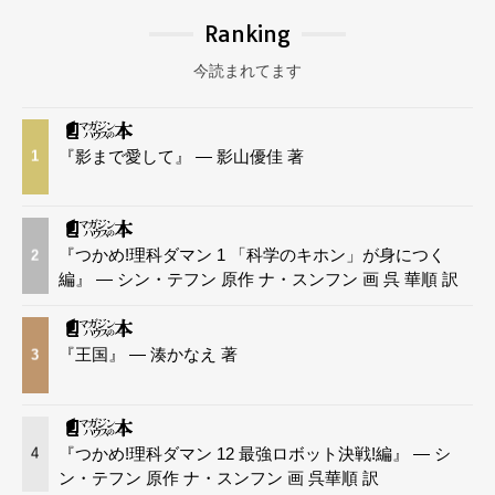
Ranking
今読まれてます
『影まで愛して』 — 影山優佳 著
1
『つかめ!理科ダマン 1 「科学のキホン」が身につく
2
編』 — シン・テフン 原作 ナ・スンフン 画 呉 華順 訳
『王国』 — 湊かなえ 著
3
『つかめ!理科ダマン 12 最強ロボット決戦!編』 — シ
4
ン・テフン 原作 ナ・スンフン 画 呉華順 訳