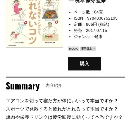
— 梶本 修身 監修
ページ数：84頁
ISBN：9784838752195
定価：866円 (税込)
発売：2017.07.15
ジャンル：
健康
MOOK
電子版あり
購入
Summary
内容紹介
エアコンを切って寝た方が体にいいって本当ですか？
スポーツで発散すると疲れがとれるって本当ですか？
焼肉や栄養ドリンクは疲労回復に効くって本当ですか？