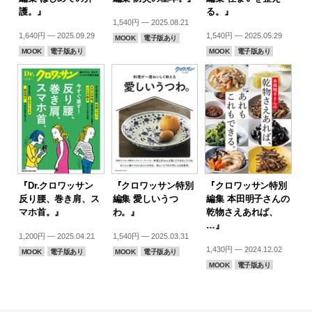
護。』
る。』
1,540円 — 2025.08.21
1,640円 — 2025.09.29
1,540円 — 2025.05.29
MOOK
電子版あり
MOOK
電子版あり
MOOK
電子版あり
『Dr.クロワッサン
『クロワッサン特別
『クロワッサン特別
反り腰、巻き肩、ス
編集 愛しいうつ
編集 本田明子さんの
マホ首。』
わ。』
乾物さえあれば、
…』
1,200円 — 2025.04.21
1,540円 — 2025.03.31
1,430円 — 2024.12.02
MOOK
電子版あり
MOOK
電子版あり
MOOK
電子版あり