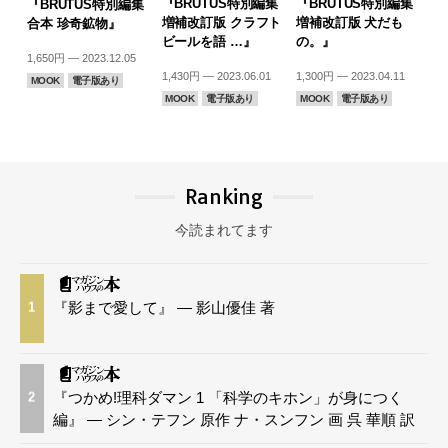
『BRUTUS特別編集
『BRUTUS特別編集
『BRUTUS特別編集
増補改訂版 クラフト
増補改訂版 犬だも
合本 珍奇鉱物』
ビールを語 …』
の。』
1,650円 — 2023.12.05
1,430円 — 2023.06.01
1,300円 — 2023.04.11
MOOK
電子版あり
MOOK
電子版あり
MOOK
電子版あり
Ranking
今読まれてます
『影まで愛して』 — 影山優佳 著
1
『つかめ!理科ダマン 1 「科学のキホン」が身につく
2
編』 — シン・テフン 原作 ナ・スンフン 画 呉 華順 訳