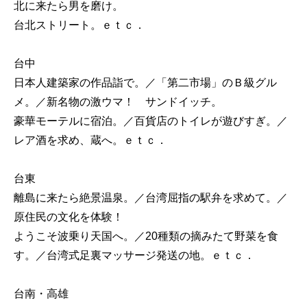
北に来たら男を磨け。
台北ストリート。ｅｔｃ．
台中
日本人建築家の作品詣で。／「第二市場」のＢ級グル
メ。／新名物の激ウマ！ サンドイッチ。
豪華モーテルに宿泊。／百貨店のトイレが遊びすぎ。／
レア酒を求め、蔵へ。ｅｔｃ．
台東
離島に来たら絶景温泉。／台湾屈指の駅弁を求めて。／
原住民の文化を体験！
ようこそ波乗り天国へ。／20種類の摘みたて野菜を食
す。／台湾式足裏マッサージ発送の地。ｅｔｃ．
台南・高雄