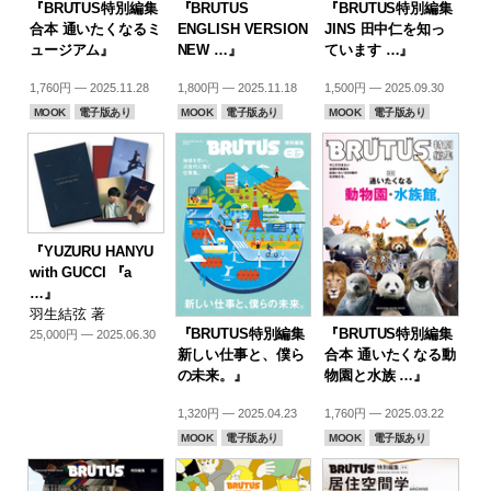
『BRUTUS特別編集
『BRUTUS
『BRUTUS特別編集
合本 通いたくなるミ
ENGLISH VERSION
JINS 田中仁を知っ
ュージアム』
NEW …』
ています …』
1,760円 — 2025.11.28
1,800円 — 2025.11.18
1,500円 — 2025.09.30
MOOK
電子版あり
MOOK
電子版あり
MOOK
電子版あり
『YUZURU HANYU
with GUCCI 『a
…』
羽生結弦 著
『BRUTUS特別編集
『BRUTUS特別編集
25,000円 — 2025.06.30
新しい仕事と、僕ら
合本 通いたくなる動
の未来。』
物園と水族 …』
1,320円 — 2025.04.23
1,760円 — 2025.03.22
MOOK
電子版あり
MOOK
電子版あり