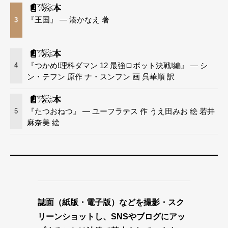
『王国』 — 湊かなえ 著
3
『つかめ!理科ダマン 12 最強ロボット決戦!編』 — シ
4
ン・テフン 原作 ナ・スンフン 画 呉華順 訳
『たつおねつ』 — ユーフラテス 作 うえ田みお 絵 若井
5
麻奈美 絵
誌面（紙版・電子版）などを撮影・スク
リーンショットし、SNSやブログにアッ