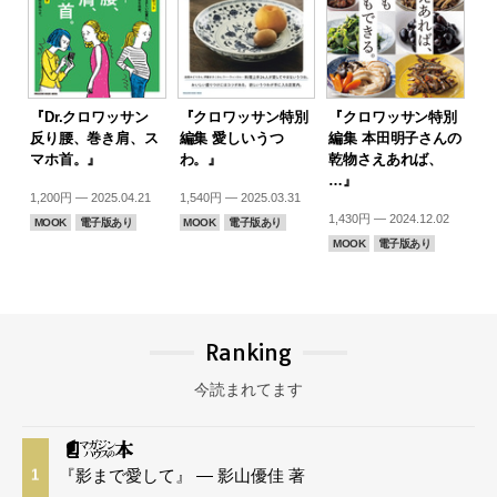
『Dr.クロワッサン
『クロワッサン特別
『クロワッサン特別
反り腰、巻き肩、ス
編集 愛しいうつ
編集 本田明子さんの
マホ首。』
わ。』
乾物さえあれば、
…』
1,200円 — 2025.04.21
1,540円 — 2025.03.31
1,430円 — 2024.12.02
MOOK
電子版あり
MOOK
電子版あり
MOOK
電子版あり
Ranking
今読まれてます
『影まで愛して』 — 影山優佳 著
1