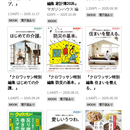
編集 家計簿2026』
プ。』
1,200円 — 2025.09.30
マガジンハウス 編
1,540円 — 2025.11.17
620円 — 2025.10.08
MOOK
電子版あり
MOOK
電子版あり
MOOK
『クロワッサン特別
『クロワッサン特別
『クロワッサン特別
編集 はじめての介
編集 防災の基本。』
編集 住まいを整え
護。』
る。』
1,540円 — 2025.08.21
1,640円 — 2025.09.29
1,540円 — 2025.05.29
MOOK
電子版あり
MOOK
電子版あり
MOOK
電子版あり