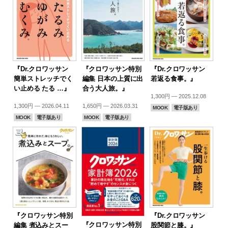
『Dr.クロワッサン
『クロワッサン特別
『Dr.クロワッサン
簡単ストレッチでく
編集 日本の上質に出
若返る食事。』
い止める たる …』
合う大人旅。』
1,300円 — 2025.12.08
1,300円 — 2026.04.11
1,650円 — 2026.03.31
MOOK
電子版あり
MOOK
電子版あり
MOOK
電子版あり
『クロワッサン特別
『Dr.クロワッサン
『クロワッサン特別
編集 煮込みとスー
股関節と膝。』