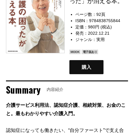
った」が消える本。
ページ数：92頁
ISBN：9784838755844
定価：980円 (税込)
発売：2022.12.21
ジャンル：
実用
MOOK
電子版あり
購入
Summary
内容紹介
介護サービス利用法、認知症介護、相続対策、お金のこ
と。最もわかりやすい介護入門。
認知症になっても働きたい、“自分ファースト”で支え合