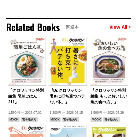
Related Books
View All
関連本
『クロワッサン特別
『Dr.クロワッサン
『クロワッサン特別
編集 簡単ごはん
暑さに打ち克つバテ
編集 もっとおいしい
211』
ない体。』
魚の食べ方。』
1,590円 — 2026.07.02
1,300円 — 2026.06.15
1,590円 — 2026.05.29
MOOK
電子版あり
MOOK
電子版あり
MOOK
電子版あり