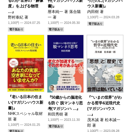
るのか 世界の「解像
件(マガジンハウス新
ったのに(マガジンハ
度」を上げる物理
書)』
ウス新書)』
…』
暦本純一 著 落合陽
内田樹 著
野村泰紀 著
一 著
1,100円 — 2024.03.28
1,100円 — 2024.07.25
1,100円 — 2024.05.30
電子版あり
電子版あり
電子版あり
『老いる日本の住ま
『50歳からの脳老化
『“いまの世界”がわ
い(マガジンハウス新
を防ぐ 脱マンネリ思
かる哲学&近現代史
書)』
考(マガジンハ …』
(マガジンハウス
NHKスペシャル取材
和田秀樹 著
…』
班 著
茂木誠 著 松本誠一
1,100円 — 2023.11.30
1,100円 — 2024.01.25
郎 著
電子版あり
1,100円 — 2023.09.28
電子版あり