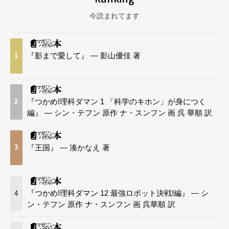
今読まれてます
『影まで愛して』 — 影山優佳 著
1
『つかめ!理科ダマン 1 「科学のキホン」が身につく
2
編』 — シン・テフン 原作 ナ・スンフン 画 呉 華順 訳
『王国』 — 湊かなえ 著
3
『つかめ!理科ダマン 12 最強ロボット決戦!編』 — シ
4
ン・テフン 原作 ナ・スンフン 画 呉華順 訳