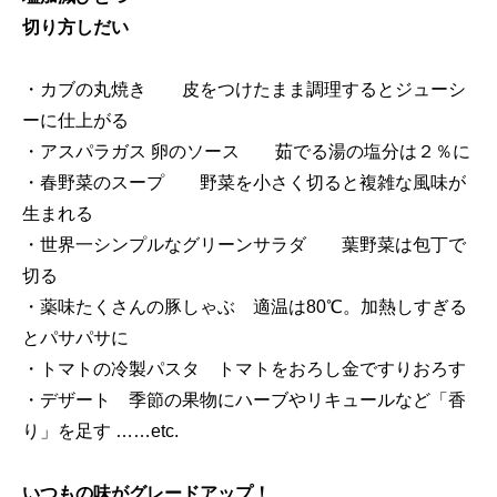
切り方しだい
・カブの丸焼き 皮をつけたまま調理するとジューシ
ーに仕上がる
・アスパラガス 卵のソース 茹でる湯の塩分は２％に
・春野菜のスープ 野菜を小さく切ると複雑な風味が
生まれる
・世界一シンプルなグリーンサラダ 葉野菜は包丁で
切る
・薬味たくさんの豚しゃぶ 適温は80℃。加熱しすぎる
とパサパサに
・トマトの冷製パスタ トマトをおろし金ですりおろす
・デザート 季節の果物にハーブやリキュールなど「香
り」を足す ……etc.
いつもの味がグレードアップ！