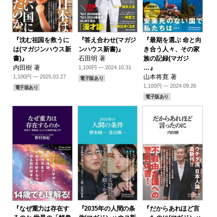
『沈む祖国を救うに
『答え合わせ(マガジ
『最期を選ぶ 命と向
は(マガジンハウス新
ンハウス新書)』
き合う人々、その家
書)』
石田明 著
族の記録(マガジ
内田樹 著
…』
1,100円 — 2024.10.31
山本将寛 著
1,100円 — 2025.03.27
電子版あり
1,100円 — 2024.09.26
電子版あり
電子版あり
『なぜ重力は存在す
『2035年の人間の条
『だからあれほど言