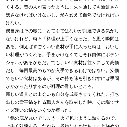
くする。昔の人が言ったように、火を通しても新鮮さを
残さなければいけないし、形を変えて自然でなければい
けない。
僕自身はその域に、とてもではないが到達できる気がし
ないけれど、時々「料理が上手くなった」と思う瞬間は
ある。例えばすごくいい食材が手に入った時は、おいし
い料理がつくれる。手をかけなくてもそれ自体にポテン
シャルがあるからだ。でも、いい食材は往々にして高価
だし、毎回最高のものが入手できるわけではない。安価
でもいい食材はあるが、その持ち味を引き出すには手間
がかかったりするのが料理の難しいところ。
新しい道具との出会いも自分を成長させてくれた。打ち
出しの雪平鍋を作る職人さんを取材した時、その場でサ
イズ違いの鍋をいくつか買った。
「鍋の底が丸いでしょう。火で包むように熱するので、
上手く対流する。だから、煮物なんかはちょっと強めの