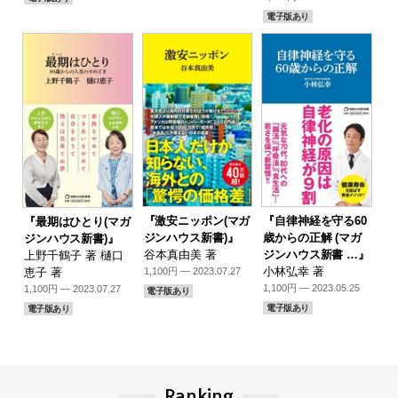
電子版あり
『激安ニッポン(マガ
『自律神経を守る60
『最期はひとり(マガ
ジンハウス新書)』
歳からの正解 (マガ
ジンハウス新書)』
谷本真由美 著
ジンハウス新書 …』
上野千鶴子 著 樋口
小林弘幸 著
恵子 著
1,100円 — 2023.07.27
1,100円 — 2023.05.25
1,100円 — 2023.07.27
電子版あり
電子版あり
電子版あり
Ranking