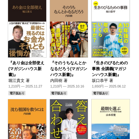
『あり金は全部使え
『そのうちなんとか
『生きのびるための
(マガジンハウス新
なるだろう(マガジン
事務 全講義(マガジ
書)』
ハウス新書)』
ンハウス新書)』
堀江貴文 著
内田樹 著
坂口恭平 著
1,210円 — 2025.11.27
1,210円 — 2025.10.16
1,650円 — 2025.06.12
電子版あり
電子版あり
電子版あり