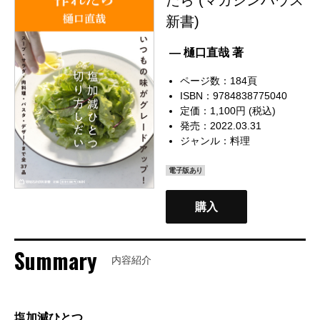
新書)
— 樋口直哉 著
ページ数：184頁
ISBN：9784838775040
定価：1,100円 (税込)
発売：2022.03.31
ジャンル：
料理
電子版あり
購入
Summary
内容紹介
塩加減ひとつ