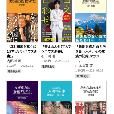
『沈む祖国を救うに
『答え合わせ(マガジ
『最期を選ぶ 命と向
は(マガジンハウス新
ンハウス新書)』
き合う人々、その家
書)』
石田明 著
族の記録(マガジ
内田樹 著
…』
1,100円 — 2024.10.31
山本将寛 著
1,100円 — 2025.03.27
電子版あり
1,100円 — 2024.09.26
電子版あり
電子版あり