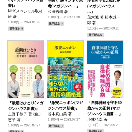
を防ぐ 脱マンネリ思
かる哲学&近現代史
書)』
考(マガジンハ …』
(マガジンハウス
NHKスペシャル取材
和田秀樹 著
…』
班 著
茂木誠 著 松本誠一
1,100円 — 2023.11.30
1,100円 — 2024.01.25
郎 著
電子版あり
1,100円 — 2023.09.28
電子版あり
電子版あり
『激安ニッポン(マガ
『自律神経を守る60
『最期はひとり(マガ
ジンハウス新書)』
歳からの正解 (マガ
ジンハウス新書)』
谷本真由美 著
ジンハウス新書 …』
上野千鶴子 著 樋口
小林弘幸 著
恵子 著
1,100円 — 2023.07.27
1,100円 — 2023.05.25
1,100円 — 2023.07.27
電子版あり
電子版あり
電子版あり