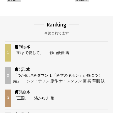
Ranking
今読まれてます
『影まで愛して』 — 影山優佳 著
1
『つかめ!理科ダマン 1 「科学のキホン」が身につく
2
編』 — シン・テフン 原作 ナ・スンフン 画 呉 華順 訳
『王国』 — 湊かなえ 著
3