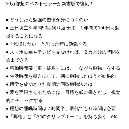
50万部超のベストセラーが新書版で復刻！
● どうしたら勉強の習慣が身につくのか
● 三日坊主を年間50回繰り返せば、１年間で150日も勉
強することになる
●「勉強したい」と思った時に勉強する
● スマホ動画やテレビを見なければ、２カ月分の時間を
捻出できる
● 移動時間帯（車・徒歩）には、「ながら勉強」をする
● 生活時間を朝方にして、朝に勉強したほうが効果的
● 留学を成功させた長期計画型勉強法とは？
● 夢を実現させるためには、目標を紙に書きだし、視覚
的にチェックする
● 理想の睡眠時間は７時間半、最低でも６時間は必要
●「耳栓」と「A4のクリップボード」を持ち歩く etc.