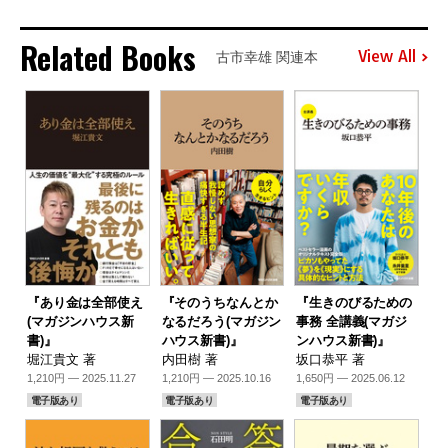
Related Books
View All
古市幸雄 関連本
『あり金は全部使え
『そのうちなんとか
『生きのびるための
(マガジンハウス新
なるだろう(マガジン
事務 全講義(マガジ
書)』
ハウス新書)』
ンハウス新書)』
堀江貴文 著
内田樹 著
坂口恭平 著
1,210円 — 2025.11.27
1,210円 — 2025.10.16
1,650円 — 2025.06.12
電子版あり
電子版あり
電子版あり