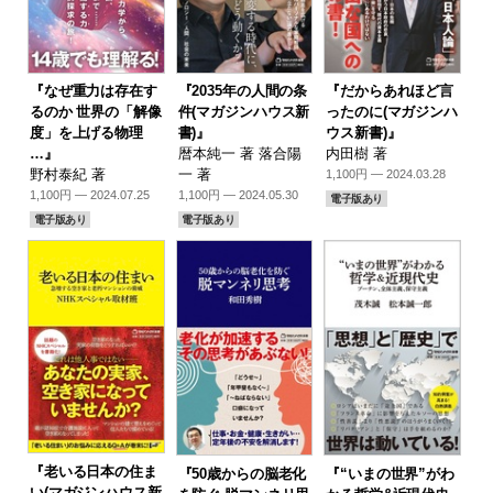
『なぜ重力は存在す
『2035年の人間の条
『だからあれほど言
るのか 世界の「解像
件(マガジンハウス新
ったのに(マガジンハ
度」を上げる物理
書)』
ウス新書)』
…』
暦本純一 著 落合陽
内田樹 著
野村泰紀 著
一 著
1,100円 — 2024.03.28
1,100円 — 2024.07.25
1,100円 — 2024.05.30
電子版あり
電子版あり
電子版あり
『老いる日本の住ま
『50歳からの脳老化
『“いまの世界”がわ
い(マガジンハウス新