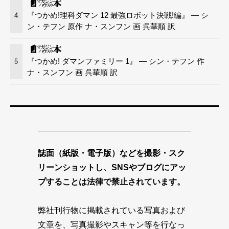
『つかめ!理科ダマン 12 最強ロボット決戦!編』 — シ
4
ン・テフン 原作 ナ・スンフン 画 呉華順 訳
『つかめ! ダマンファミリー 1』 — シン・テフン 作
5
ナ・スンフン 画 呉華順 訳
誌面（紙版・電子版）などを撮影・スク
リーンショットし、SNSやブログにアッ
プすることは法律で禁止されています。
弊社刊行物に掲載されている写真および
文章を、写真撮影やスキャン等を行なっ