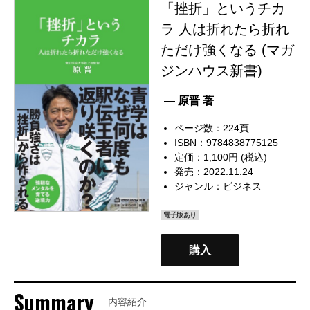
「挫折」というチカ
ラ 人は折れたら折れ
ただけ強くなる (マガ
ジンハウス新書)
— 原晋 著
ページ数：224頁
ISBN：9784838775125
定価：1,100円 (税込)
発売：2022.11.24
ジャンル：
ビジネス
電子版あり
購入
Summary
内容紹介