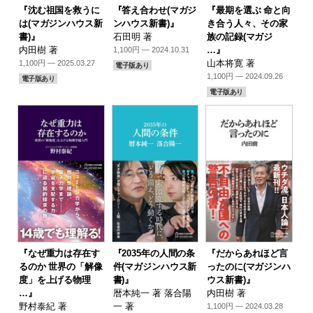
『沈む祖国を救うに
『答え合わせ(マガジ
『最期を選ぶ 命と向
は(マガジンハウス新
ンハウス新書)』
き合う人々、その家
書)』
石田明 著
族の記録(マガジ
内田樹 著
…』
1,100円 — 2024.10.31
山本将寛 著
1,100円 — 2025.03.27
電子版あり
1,100円 — 2024.09.26
電子版あり
電子版あり
『なぜ重力は存在す
『2035年の人間の条
『だからあれほど言
るのか 世界の「解像
件(マガジンハウス新
ったのに(マガジンハ
度」を上げる物理
書)』
ウス新書)』
…』
暦本純一 著 落合陽
内田樹 著
野村泰紀 著
一 著
1,100円 — 2024.03.28