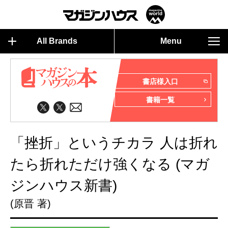
All Brands
Menu
書店様入口
書籍一覧
「挫折」というチカラ 人は折れ
たら折れただけ強くなる (マガ
ジンハウス新書)
(原晋 著)