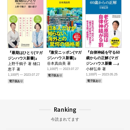
『激安ニッポン(マガ
『自律神経を守る60
『最期はひとり(マガ
ジンハウス新書)』
歳からの正解 (マガ
ジンハウス新書)』
谷本真由美 著
ジンハウス新書 …』
上野千鶴子 著 樋口
小林弘幸 著
恵子 著
1,100円 — 2023.07.27
1,100円 — 2023.05.25
1,100円 — 2023.07.27
電子版あり
電子版あり
電子版あり
Ranking
今読まれてます