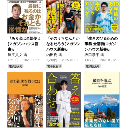
『あり金は全部使え
『そのうちなんとか
『生きのびるための
(マガジンハウス新
なるだろう(マガジン
事務 全講義(マガジ
書)』
ハウス新書)』
ンハウス新書)』
堀江貴文 著
内田樹 著
坂口恭平 著
1,210円 — 2025.11.27
1,210円 — 2025.10.16
1,650円 — 2025.06.12
電子版あり
電子版あり
電子版あり