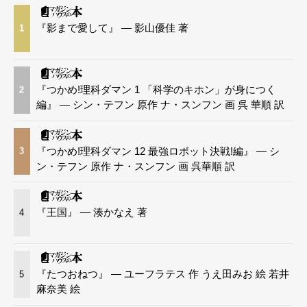
『影まで愛して』 — 影山優佳 著
1
『つかめ!理科ダマン 1 「科学のキホン」が身につく
2
編』 — シン・テフン 原作 ナ・スンフン 画 呉 華順 訳
『つかめ!理科ダマン 12 最強ロボット決戦!編』 — シ
3
ン・テフン 原作 ナ・スンフン 画 呉華順 訳
『王国』 — 湊かなえ 著
4
『たつおねつ』 — ユーフラテス 作 うえ田みお 絵 若井
5
麻奈美 絵