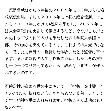
原監督就任から５年後の２００９年に３３年ぶりに箱
根駅伝出場、そして２０１５年には初の総合優勝。そこ
から２０１８年にかけて4連覇を果たし、２０２２年に
は大会新記録を更新して優勝するなど、今や押しも押さ
れぬトップ校の仲間入りを果たした青山学院大学陸上
部。その強さを支えているのは、これまでの栄光ではな
く、選手たち自身の「挫折した体験」だと原監督は言い
ます。また原監督の人生も挫折の連続。しかしその挫折
を一つ一つ乗り越えてきたから「諦めない青学」が作ら
れてきたのです。
不確定性が高まる世の中において、「挫折」を体験した
ものだけが、折れない心、あきらめない姿勢、チャレン
ジする精神を手に入れられます。挫折こそが成功のもと
なのです。