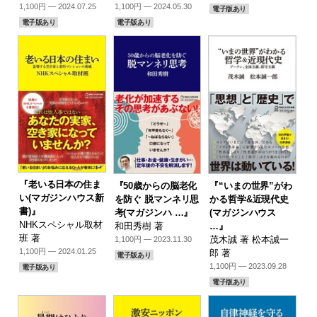
1,100円 — 2024.07.25
1,100円 — 2024.05.30
電子版あり
電子版あり
電子版あり
『老いる日本の住ま
『50歳からの脳老化
『“いまの世界”がわ
い(マガジンハウス新
を防ぐ 脱マンネリ思
かる哲学&近現代史
書)』
考(マガジンハ …』
(マガジンハウス
NHKスペシャル取材
和田秀樹 著
…』
班 著
茂木誠 著 松本誠一
1,100円 — 2023.11.30
1,100円 — 2024.01.25
郎 著
電子版あり
1,100円 — 2023.09.28
電子版あり
電子版あり