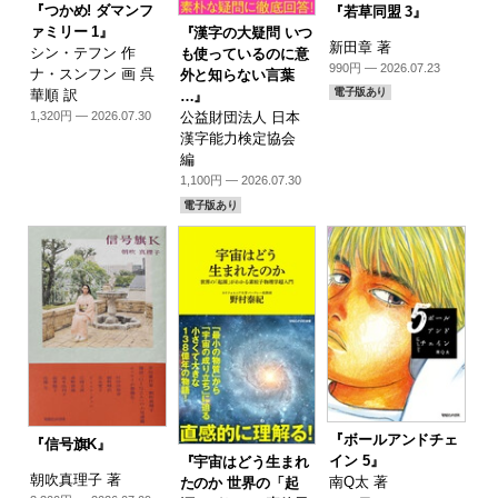
『つかめ! ダマンフ
『若草同盟 3』
ァミリー 1』
『漢字の大疑問 いつ
新田章 著
シン・テフン 作
も使っているのに意
990円 — 2026.07.23
ナ・スンフン 画 呉
外と知らない言葉
電子版あり
華順 訳
…』
1,320円 — 2026.07.30
公益財団法人 日本
漢字能力検定協会
編
1,100円 — 2026.07.30
電子版あり
『ボールアンドチェ
『信号旗K』
イン 5』
『宇宙はどう生まれ
朝吹真理子 著
南Q太 著
たのか 世界の「起