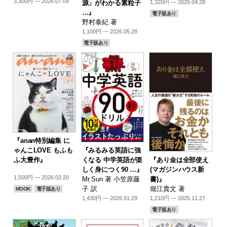
3,300円 — 2026.07.09
源」がわかる素粒子
1,320円 — 2026.04.28
…』
電子版あり
野村泰紀 著
1,100円 — 2026.05.28
電子版あり
『anan特別編集 に
『みるみる英語に強
ゃんこLOVE もふも
『あり金は全部使え
くなる 中学英語が楽
ふ大豊作』
(マガジンハウス新
しく身につく90 …』
1,500円 — 2026.02.20
書)』
Mr.Sun 著 小笠原藤
堀江貴文 著
子 訳
MOOK
電子版あり
1,210円 — 2025.11.27
1,430円 — 2026.01.29
電子版あり