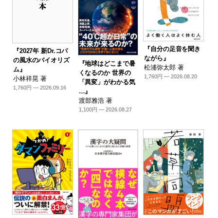
『自分の足音を聞き
『2027年 新Dr.コパ
ながら』
の風水のバイオリズ
『地球はどこまで暑
松浦弥太郎 著
ム』
くなるのか 世界の
1,760円 — 2026.08.20
小林祥晃 著
「異変」がわかる気
1,760円 — 2026.09.16
…』
渡部雅浩 著
1,100円 — 2026.08.27