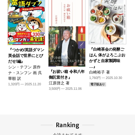
『白崎茶会の発酵ご
『つかめ!英語ダマン
はん 体がよろこぶお
英会話で世界にとび
かずと自家製調味
だせ!編』
…』
シン・テフン 原作
『お祓い箱 令和八年
白崎裕子 著
ナ・スンフン 画 呉
御託宣付き』
1,760円 — 2025.10.30
華順 訳
江原啓之 著
1,320円 — 2025.11.20
電子版あり
3,500円 — 2025.11.06
Ranking