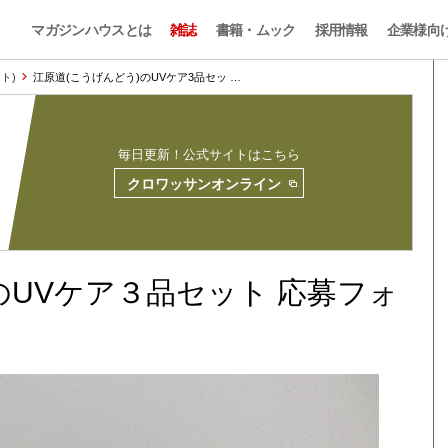
マガジンハウスとは
雑誌
書籍・ムック
採用情報
企業様向
ント)
江原道(こうげんどう)のUVケア3品セッ …
毎日更新！公式サイトはこちら
クロワッサンオンライン
UVケア３品セット 応募フォ