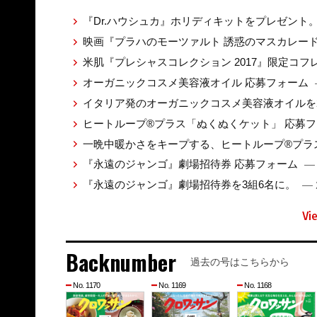
『Dr.ハウシュカ』ホリディキットをプレゼント
映画『プラハのモーツァルト 誘惑のマスカレー
米肌『プレシャスコレクション 2017』限定コ
オーガニックコスメ美容液オイル 応募フォーム
イタリア発のオーガニックコスメ美容液オイルを
ヒートループ®プラス「ぬくぬくケット」 応募
一晩中暖かさをキープする、ヒートループ®プラ
『永遠のジャンゴ』劇場招待券 応募フォーム
— 
『永遠のジャンゴ』劇場招待券を3組6名に。
— 
Vi
Backnumber
過去の号はこちらから
No. 1170
No. 1169
No. 1168