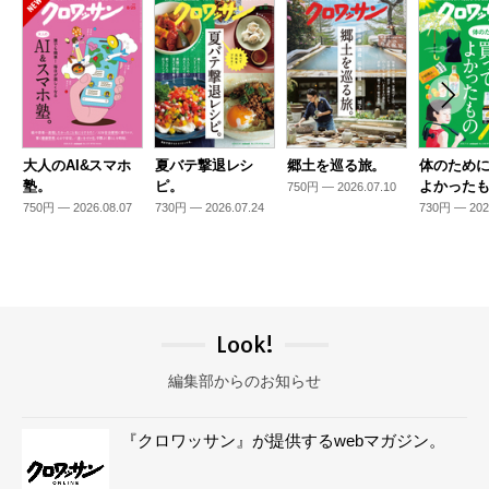
大人のAI&スマホ
夏バテ撃退レシ
郷土を巡る旅。
体のため
塾。
ピ。
よかった
750円 — 2026.07.10
750円 — 2026.08.07
730円 — 2026.07.24
730円 — 202
Look!
編集部からのお知らせ
『クロワッサン』が提供するwebマガジン。