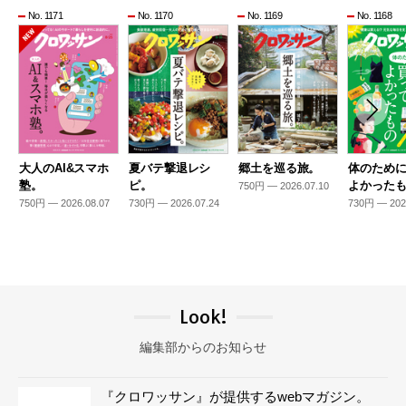
No. 1171
No. 1170
No. 1169
No. 1168
大人のAI&スマホ
夏バテ撃退レシ
郷土を巡る旅。
体のため
塾。
ピ。
よかった
750円 — 2026.07.10
750円 — 2026.08.07
730円 — 2026.07.24
730円 — 202
Look!
編集部からのお知らせ
『クロワッサン』が提供するwebマガジン。