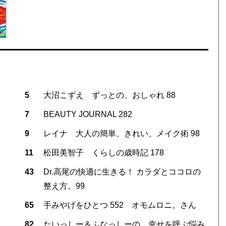
5
大沼こずえ ずっとの、おしゃれ 88
7
BEAUTY JOURNAL 282
9
レイナ 大人の簡単、きれい、メイク術 98
11
松田美智子 くらしの歳時記 178
43
Dr.高尾の快適に生きる！ カラダとココロの
整え方。99
65
手みやげをひとつ 552 オモムロニ。さん
82
たいっしー＆ふなっしーの、幸せを呼ぶ悩み