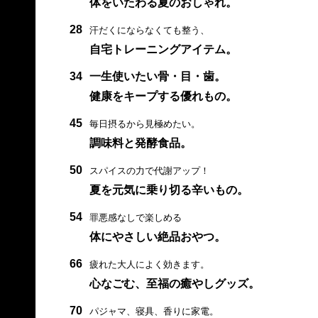
体をいたわる夏のおしゃれ。
28
汗だくにならなくても整う、
自宅トレーニングアイテム。
34
一生使いたい骨・目・歯。
健康をキープする優れもの。
45
毎日摂るから見極めたい。
調味料と発酵食品。
50
スパイスの力で代謝アップ！
夏を元気に乗り切る辛いもの。
54
罪悪感なしで楽しめる
体にやさしい絶品おやつ。
66
疲れた大人によく効きます。
心なごむ、至福の癒やしグッズ。
70
パジャマ、寝具、香りに家電。