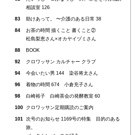
相談室 126
83
助けあって。 〜介護のある日常 38
84
お茶の時間 描くこと 書くこと②
松島梨恵さん×オカヤイヅミさん
88
BOOK
92
クロワッサン カルチャー クラブ
94
今会いたい男 144 染谷将太さん
96
着物の時間 674 小倉充子さん
98
白崎裕子 白崎茶会の発酵教室 60
100
クロワッサン定期購読のご案内
101
次号のお知らせ 1169号の特集 目的のある
旅。