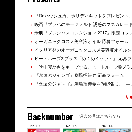
『Dr.ハウシュカ』ホリディキットをプレゼント
映画『プラハのモーツァルト 誘惑のマスカレー
米肌『プレシャスコレクション 2017』限定コ
オーガニックコスメ美容液オイル 応募フォーム
イタリア発のオーガニックコスメ美容液オイルを
ヒートループ®プラス「ぬくぬくケット」 応募
一晩中暖かさをキープする、ヒートループ®プラ
『永遠のジャンゴ』劇場招待券 応募フォーム
— 
『永遠のジャンゴ』劇場招待券を3組6名に。
— 
Vi
Backnumber
過去の号はこちらから
No. 1171
No. 1170
No. 1169