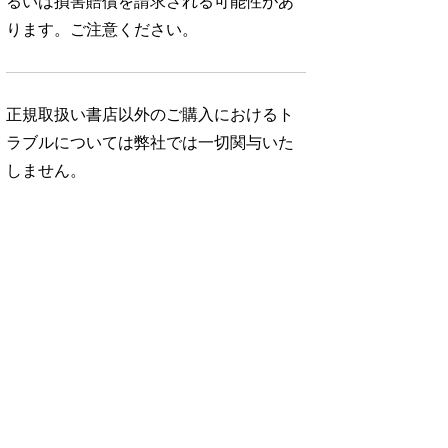
るいは損害賠償を請求される可能性があ
ります。ご注意ください。
正規取扱い書店以外のご購入におけるト
ラブルについては弊社では一切関与いた
しません。
No. 1164
No. 1163
No. 1162