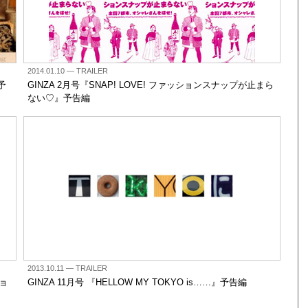
2014.01.10
— TRAILER
予
GINZA 2月号『SNAP! LOVE! ファッションスナップが止まら
ない♡』予告編
2013.10.11
— TRAILER
ショ
GINZA 11月号 『HELLOW MY TOKYO is……』予告編