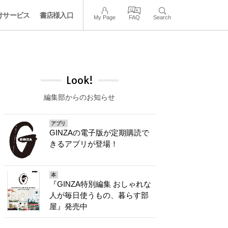
けサービス
書店様入口
My Page
FAQ
Search
Look!
編集部からのお知らせ
アプリ
GINZAの電子版が定期購読で
きるアプリが登場！
本
『GINZA特別編集 おしゃれな
人が毎日使うもの、暮らす部
屋』発売中