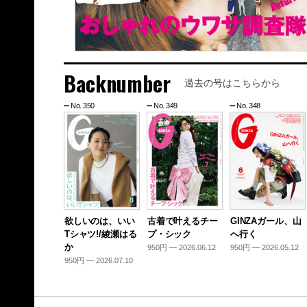
Backnumber
過去の号はこちらから
No. 350
No. 349
No. 348
欲しいのは、いい
古着で叶えるチー
GINZAガール、山
Tシャツ!/綾瀬はる
プ・シック
へ行く
か
950円 — 2026.06.12
950円 — 2026.05.12
950円 — 2026.07.10