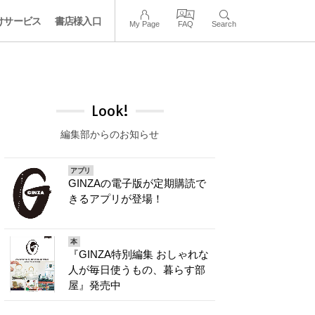
けサービス
書店様入口
My Page
FAQ
Search
Look!
編集部からのお知らせ
アプリ
GINZAの電子版が定期購読で
きるアプリが登場！
本
『GINZA特別編集 おしゃれな
人が毎日使うもの、暮らす部
屋』発売中