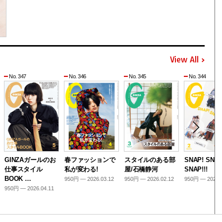
View All
No. 347
No. 346
No. 345
No. 344
GINZAガールのお
春ファッションで
スタイルのある部
SNAP! SNAP
仕事スタイル
私が変わる!
屋/石橋静河
SNAP!!!
BOOK …
950円 — 2026.03.12
950円 — 2026.02.12
950円 — 2026.
950円 — 2026.04.11