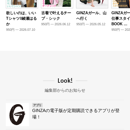
欲しいのは、いい
古着で叶えるチー
GINZAガール、山
GINZAガ
Tシャツ!/綾瀬はる
プ・シック
へ行く
仕事スタ
か
BOOK …
950円 — 2026.06.12
950円 — 2026.05.12
950円 — 2026.07.10
950円 — 202
Look!
編集部からのお知らせ
アプリ
GINZAの電子版が定期購読できるアプリが登
場！