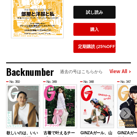
試し読み
購入
定期購読 (25%OFF)
Backnumber
View All
過去の号はこちらから
No. 350
No. 349
No. 348
No. 347
欲しいのは、いい
古着で叶えるチー
GINZAガール、山
GINZAガ