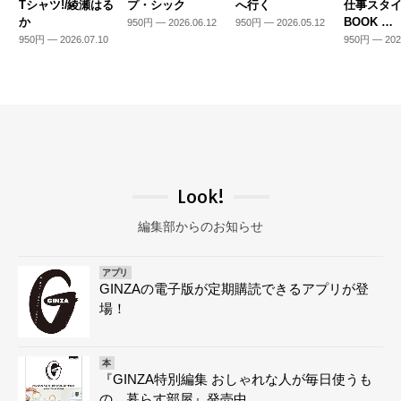
Tシャツ!/綾瀬はる
プ・シック
へ行く
仕事スタ
か
BOOK …
950円 — 2026.06.12
950円 — 2026.05.12
950円 — 2026.07.10
950円 — 202
Look!
編集部からのお知らせ
アプリ
GINZAの電子版が定期購読できるアプリが登
場！
本
『GINZA特別編集 おしゃれな人が毎日使うも
の、暮らす部屋』発売中