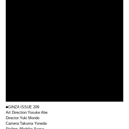
■GINZA ISSUE 209
Art Direction:Yosuke Abe
Director:Yuki Mondo
Camera:Takuma Yoneda
Styling: Michiko Yuasa