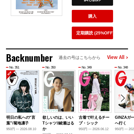
購入
定期購読 (25%OFF)
Backnumber
View All
過去の号はこちらから
No. 351
No. 350
No. 349
No. 348
明日の私への“言
欲しいのは、いい
古着で叶えるチー
GINZAガ
葉”/菊地凛子
Tシャツ!/綾瀬はる
プ・シック
へ行く
か
950円 — 2026.08.10
950円 — 2026.06.12
950円 — 202