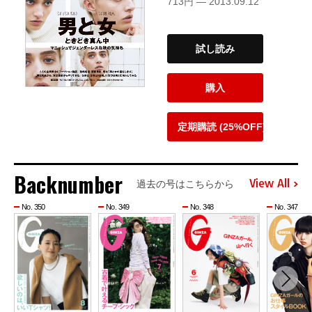
713円 — 2013.09.12
試し読み
購入
定期購読 (25%OFF)
Backnumber
View All
過去の号はこちらから
No. 350
No. 349
No. 348
No. 347