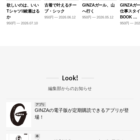
欲しいのは、いい
古着で叶えるチー
GINZAガール、山
GINZAガ
Tシャツ!/綾瀬はる
プ・シック
へ行く
仕事スタ
か
BOOK …
950円 — 2026.06.12
950円 — 2026.05.12
950円 — 2026.07.10
950円 — 202
Look!
編集部からのお知らせ
アプリ
GINZAの電子版が定期購読できるアプリが登
場！
本