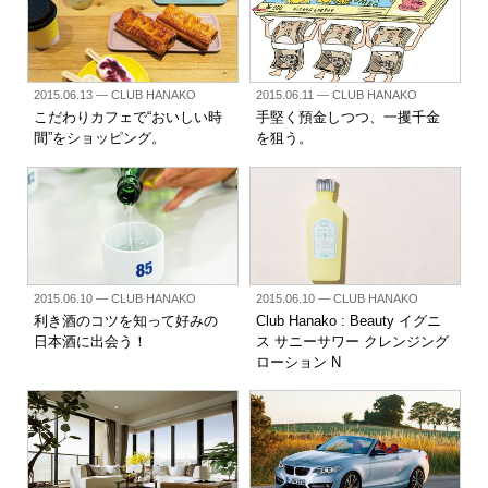
2015.06.13
— CLUB HANAKO
2015.06.11
— CLUB HANAKO
こだわりカフェで“おいしい時
手堅く預金しつつ、一攫千金
間”をショッピング。
を狙う。
2015.06.10
— CLUB HANAKO
2015.06.10
— CLUB HANAKO
利き酒のコツを知って好みの
Club Hanako : Beauty イグニ
日本酒に出会う！
ス サニーサワー クレンジング
ローション N