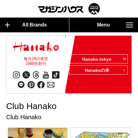
All Brands
Menu
毎月28日発売
Hanako.tokyo
1988年創刊
Hanakoの本
Club Hanako
Club Hanako