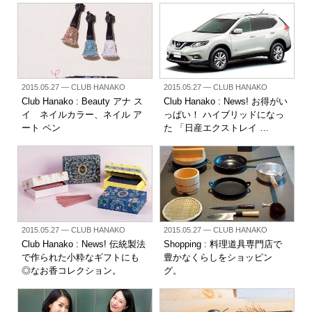
2015.05.27
— CLUB HANAKO
2015.05.27
— CLUB HANAKO
Club Hanako : Beauty アナ ス
Club Hanako : News! お得がい
イ ネイルカラー、ネイル ア
っぱい！ ハイブリッドになっ
ート ペン
た 「日産エクストレイ …
2015.05.27
— CLUB HANAKO
2015.05.27
— CLUB HANAKO
Club Hanako : News! 伝統製法
Shopping : 料理道具専門店で
で作られた小粋なギフトにも
豊かなくらしをショッピン
◎なお香コレクション。
グ。