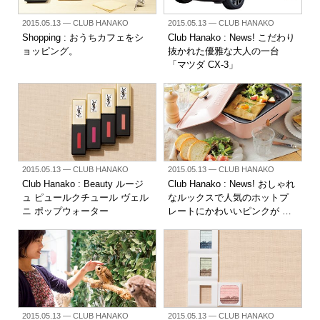
2015.05.13
— CLUB HANAKO
2015.05.13
— CLUB HANAKO
Shopping : おうちカフェをシ
Club Hanako : News! こだわり
ョッピング。
抜かれた優雅な大人の一台
「マツダ CX-3」
2015.05.13
— CLUB HANAKO
2015.05.13
— CLUB HANAKO
Club Hanako : Beauty ルージ
Club Hanako : News! おしゃれ
ュ ピュールクチュール ヴェル
なルックスで人気のホットプ
ニ ポップウォーター
レートにかわいいピンクが …
2015.05.13
— CLUB HANAKO
2015.05.13
— CLUB HANAKO