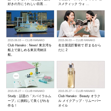
好きの方にうれしい目黒 …
スメティック ウォ …
2015.06.03
— CLUB HANAKO
2015.06.03
— CLUB HANAKO
Club Hanako : News! 東京湾を
名古屋流貯蓄術で 貯まるから
船上で楽しめる東京湾納涼
だに 2
船。
2015.05.27
— CLUB HANAKO
2015.05.27
— CLUB HANAKO
Study : 話題の「スパイラルム
Club Hanako : Beauty オラク
ーブ」に挑戦して美くびれを
ル メイクアップ・リムーバー
作る！
オイル