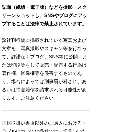
誌面（紙版・電子版）などを撮影・スク
リーンショットし、SNSやブログにアッ
プすることは法律で禁止されています。
弊社刊行物に掲載されている写真および
文章を、写真撮影やスキャン等を行なっ
て、許諾なくブログ、SNS等に公開、ま
No. 1252
No. 1251
No. 1250
たは印刷等をして販売・配布する行為は
著作権、肖像権等を侵害するものであ
り、場合によっては刑事罰が科され、あ
るいは損害賠償を請求される可能性があ
ります。ご注意ください。
想図
良運を掴む 新・開
猫がいれば、幸せ/
お酒の新常識。/寺
rou …
運術。
佐久間大介
西拓人
960円 — 2025.12.26
960円 — 2025.11.28
960円 — 2025.10.28
正規取扱い書店以外のご購入におけるト
ラブルについては弊社では一切関与いた