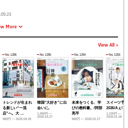
.09.23
ew More
View All
No. 1256
No. 1255
No. 1254
No. 1253
トレンドが生まれ
韓国“大好き”に出
未来をつくる、学
スイーツ予
る新しい“一流
会いに。
びの教科書。/阿部
2026/Aぇ! g
店”へ。大 …
亮平
1,060円 —
1,100円 —
2026.03.27
2026.01.28
980円 — 2026.04.28
960円 — 2026.02.27