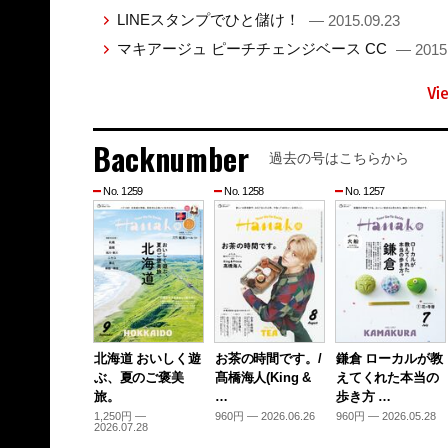
LINEスタンプでひと儲け！
— 2015.09.23
マキアージュ ピーチチェンジベース CC
— 2015
Vi
Backnumber
過去の号はこちらから
No. 1259
No. 1258
No. 1257
北海道 おいしく遊
お茶の時間です。/
鎌倉 ローカルが教
ぶ、夏のご褒美
髙橋海人(King &
えてくれた本当の
旅。
…
歩き方 …
1,250円 —
960円 — 2026.06.26
960円 — 2026.05.28
2026.07.28