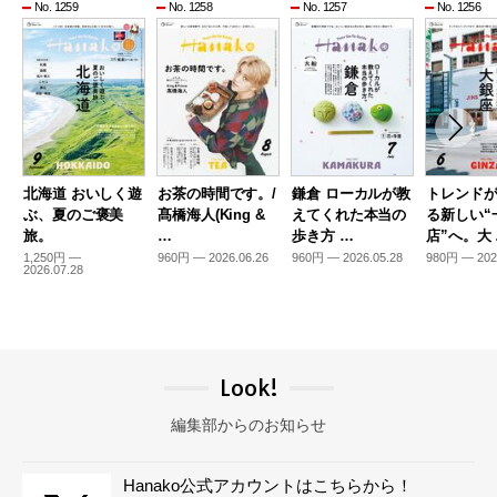
No. 1259
No. 1258
No. 1257
No. 1256
北海道 おいしく遊
お茶の時間です。/
鎌倉 ローカルが教
トレンド
ぶ、夏のご褒美
髙橋海人(King &
えてくれた本当の
る新しい“
旅。
…
歩き方 …
店”へ。大
1,250円 —
960円 — 2026.06.26
960円 — 2026.05.28
980円 — 202
2026.07.28
Look!
編集部からのお知らせ
Hanako公式アカウントはこちらから！