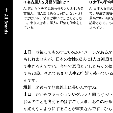
Q.名古屋人を見習う理由は？
Q.女子の平均
A. 昔からケチで見栄っ張りといわれる名
A. 日本人女
古屋人。個人差はあるし例外がないわけ
で、厚生労働省
ではないが、借金は嫌いでほとんどしな
最高の86.61
い。東京人は名古屋人の17倍も借金をし
記録となる。ち
ている。
スペイン。
山口
老後ってものすごい先のイメージがあるか
もしれませんが、日本の女性の2人に1人は90歳
で生きるんですね。今年で35歳だとしたらその倍
でも70歳。それでもまだ人生20年近く残ってい
んです。
堀川
老後って想像以上に長いんですね。
山口
だからファッションやグルメと同じぐらい
お金のことを考えるのはすごく大事。お金の寿命
が絶えないようにすることが重要なんです。ひも