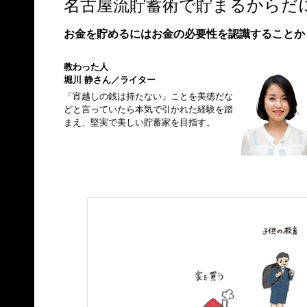
名古屋流貯蓄術で貯まるからだ
お金を貯めるにはお金の必要性を認識することか
教わった人
堀川 静さん／ライター
「宵越しの銭は持たない」ことを美徳だな
どと言っていたら本気で引かれた経験を踏
まえ、堅実で美しい貯蓄家を目指す。