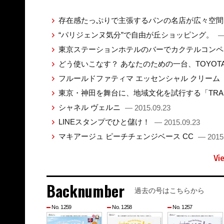
存在感たっぷりで主張するパンの名店が広々空
“パリジェンヌ気分”で自由が丘ショッピング。
—
東京ステーションホテルのバーでカクテルコン
どう使いこなす？ あなたのための一台、TOYO
フルールドファティマ エッセンシャル クリーム
東京・神田を舞台に、地域文化を試行する「TRANS
シャネル ヴェルニ
— 2015.09.23
LINEスタンプでひと儲け！
— 2015.09.23
マキアージュ ピーチチェンジベース CC
— 2015
Vi
Backnumber
過去の号はこちらから
No. 1259
No. 1258
No. 1257