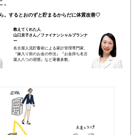
に。
ら。するとおのずと貯まるからだに体質改善♡
教えてくれた人
山口京子さん／ファイナンシャルプランナ
ー
名古屋人流貯蓄術による家計管理専門家。
『嫁入り前のお金の作法』『お金持ち名古
屋人八つの習慣』など著書多数。