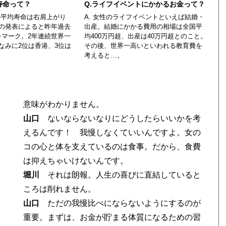
寿命って？
Q.ライフイベントにかかるお金って？
性の平均寿命は右肩上がり
A. 女性のライフイベントといえば結婚・
の発表によると昨年過去
出産。結婚にかかる費用の相場は全国平
歳をマーク。2年連続世界一
均400万円超、出産は40万円超とのこと。
なみに2位は香港、3位は
その後、世界一高いといわれる教育費を
考えると…。
意味がわかりません。
ま
山口
ないならないなりにどうしたらいいかを考
えるんです！ 我慢しなくていいんですよ。女の
る
コの心と体を支えているのは食事。だから、食費
は抑えちゃいけないんです。
堀川
それは朗報。人生の喜びに直結していると
ころは削れません。
山口
ただの我慢比べにならないようにするのが
重要。まずは、お金が貯まる体質になるための習