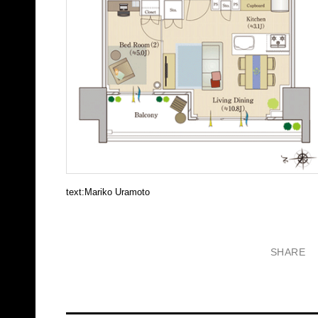
text:Mariko Uramoto
SHARE