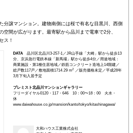
た分譲マンション。建物南側には桜で有名な目黒川、西側
の空間が広がります。最寄駅から品川まで電車で2分、
セス！
DATA
品川区北品川3-257-1／JR山手線「大崎」駅から徒歩13
分、京浜急行電鉄本線「新馬場」駅から徒歩4分／用途地域：
商業施設・第1種住居地域／鉄筋コンクリート造地上14階建／
2
総戸数117戸／敷地面積1714.29 m
／販売価格未定／平成28年
3月下旬入居予定
プレミスト北品川マンションギャラリー
フリーダイヤル0120・117・646 10：00〜18：00 火水・
休
www.daiwahouse.co.jp/mansion/kanto/tokyo/kitashinagawa/
大和ハウス工業株式会社