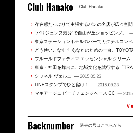
Club Hanako
Club Hanako
存在感たっぷりで主張するパンの名店が広々空
“パリジェンヌ気分”で自由が丘ショッピング。
—
東京ステーションホテルのバーでカクテルコン
どう使いこなす？ あなたのための一台、TOYO
フルールドファティマ エッセンシャル クリーム
東京・神田を舞台に、地域文化を試行する「TRANS
シャネル ヴェルニ
— 2015.09.23
LINEスタンプでひと儲け！
— 2015.09.23
マキアージュ ピーチチェンジベース CC
— 2015
Vi
Backnumber
過去の号はこちらから