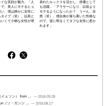
ャイな笑顔が魅力。「人
表れたルックスを活かし、俳優として
きで、美人にモテるヒョ
も活躍。「アラサーになり、以前より
違い、僕は静かに女性に
モテるようになったか？ うーん、全
るタイプ（笑）。以前と
然（笑）。僕自身が落ち着いた性格な
わいくて小柄な女性が理
ので、逆に明るくてタフな女性に惹か
れます」
（イェソン） from …
— 2016.09.28
ngJun（ソ・ガンジ …
— 2016.08.17