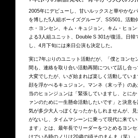
2005年にデビューし、甘いルックスと華やかな
を博した5人組ボーイズグループ、SS501。活
ホ・ヨンセン、キム・キュジョン、キム・ヒョン
よる3人組ユニット、Double S 301が復活。
し、4月下旬には来日公演も決定した。
実に7年ぶりのユニット活動だが、「僕とヨンセ
間も、連絡を取り合い活動再開について話し合っ
大変でしたが、いざ始まれば楽しく活動していま
顔を浮かべるキュジョン。マンネ（末っ子）のあ
当のヒョンジュンは「緊張していますし、とにか
ァンのために一生懸命活動したいです」と決意を
気が多少大人っぽくなったかもしれませんが、見
がないし、タイムマシーンに乗って現代に来てい
ます」とは、最年長でリーダーをつとめるヨンセ
けでいる時のノリは20歳の頃そのまんま（笑）