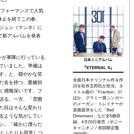
パフォーマンスで人気
動休止を経てこの春、
ジュン（マンネ）に
日韓で新アルバムを発表
ンが軍隊に行っている
日本ミニアルバム
ていました。準備は
『ETERNAL S』
す」と、穏やかな笑
全曲日本オリジナル作＆作
だ名を持つ、愛嬌担
詞を松井五郎氏が担当。タ
く感慨深いです。フ
イトル曲の「Fraction」の
ほか、グラミー賞シンガー
語る。一方、「雰囲
のメーガン・トレイナーが
た目はそんな変わり
楽曲提供をした「Bad
るような気がしてい
Dimension」など全5曲収
録。4月20日発売（ポニー
ン。「確かに僕らだ
キャニオン／初回限定盤
」とふたりも同意しつ
2800円）。