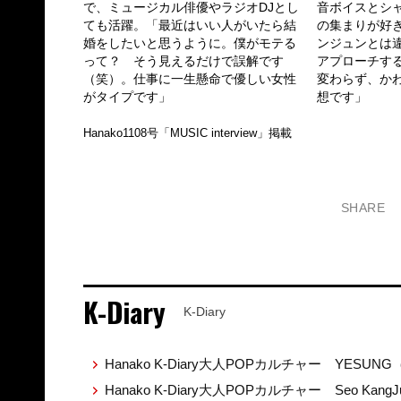
で、ミュージカル俳優やラジオDJとし
音ボイスとシ
ても活躍。「最近はいい人がいたら結
の集まりが好
婚をしたいと思うように。僕がモテる
ンジュンとは
って？ そう見えるだけで誤解です
アプローチす
（笑）。仕事に一生懸命で優しい女性
変わらず、か
がタイプです」
想です」
Hanako1108号「MUSIC interview」掲載
SHARE
K-Diary
K-Diary
Hanako K-Diary大人POPカルチャー YESUNG
Hanako K-Diary大人POPカルチャー Seo Ka