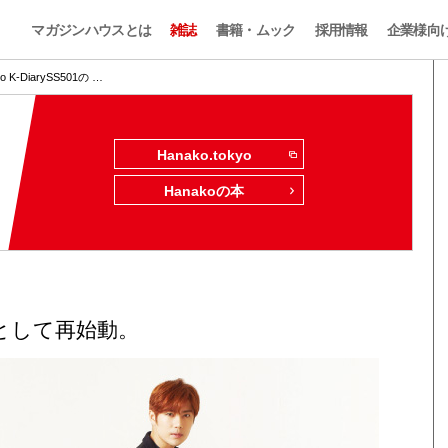
マガジンハウスとは
雑誌
書籍・ムック
採用情報
企業様向
o K-DiarySS501の …
Hanako.tokyo
Hanakoの本
トとして再始動。