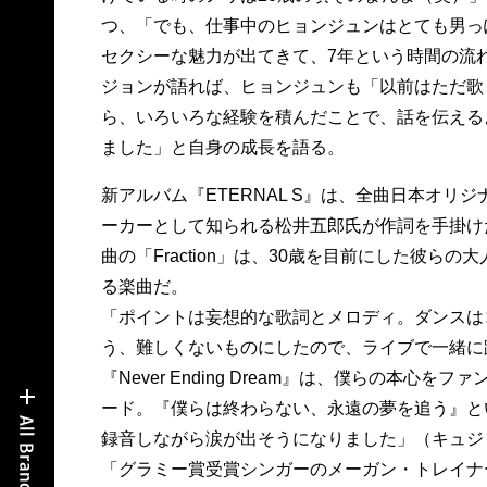
つ、「でも、仕事中のヒョンジュンはとても男っ
セクシーな魅力が出てきて、7年という時間の流
ジョンが語れば、ヒョンジュンも「以前はただ歌
ら、いろいろな経験を積んだことで、話を伝える
ました」と自身の成長を語る。
新アルバム『ETERNAL S』は、全曲日本オリ
ーカーとして知られる松井五郎氏が作詞を手掛け
曲の「Fraction」は、30歳を目前にした彼らの
る楽曲だ。
「ポイントは妄想的な歌詞とメロディ。ダンスは
う、難しくないものにしたので、ライブで一緒に
『Never Ending Dream』は、僕らの本心を
ード。『僕らは終わらない、永遠の夢を追う』と
録音しながら涙が出そうになりました」（キュジ
「グラミー賞受賞シンガーのメーガン・トレイナ