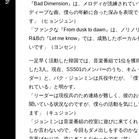
『Bad Dimension』は、メロディが洗練され
ディープな曲。僕らの年齢に合った深みを表現で
す」（ヒョンジュン）
「ファンクな『From dusk to dawn』は、ノ
R&Bの『Let me know』では、成熟したボー
いです」（ヨンセン）
一足早く活動した韓国では、音楽番組で1位を獲
した3人。現在、SS501のメンバーのうち、キ
ダー）と、パク・ジョンミンは兵役中だが、「僕
れている」と明かす。
「リーダーは現役兵のため連絡が難しく、彼のお
聞いている状況なのですが、僕らの活動を気にし
ます」（キュジョン）
「ジョンミンは音楽番組の控室に遊びに来てくれ
しか言わないので、今回もダメ出しをするのかな
言葉ばかりで。逆にぎこちなかったです（笑）」