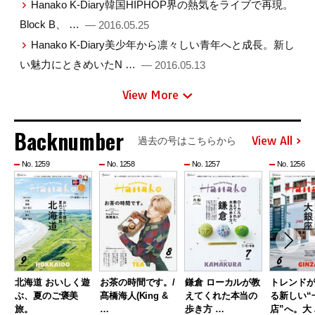
Hanako K-Diary韓国HIPHOP界の熱気をライブで再現。
Block B、 …
— 2016.05.25
Hanako K-Diary美少年から凛々しい青年へと成長。新し
い魅力にときめいたN …
— 2016.05.13
View More
Backnumber
View All
過去の号はこちらから
No. 1259
No. 1258
No. 1257
No. 1256
北海道 おいしく遊
お茶の時間です。/
鎌倉 ローカルが教
トレンド
ぶ、夏のご褒美
髙橋海人(King &
えてくれた本当の
る新しい“
旅。
…
歩き方 …
店”へ。大