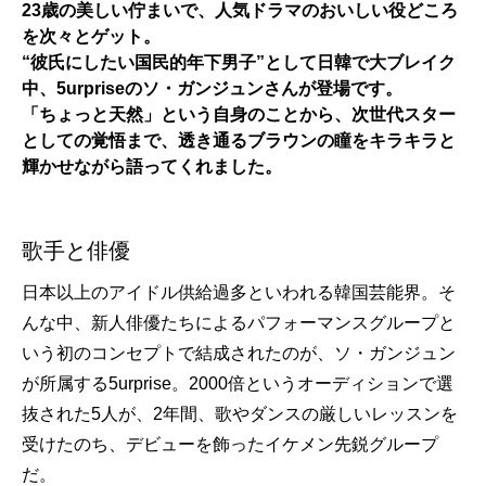
23歳の美しい佇まいで、人気ドラマのおいしい役どころ
を次々とゲット。
“彼氏にしたい国民的年下男子”として日韓で大ブレイク
中、5urpriseのソ・ガンジュンさんが登場です。
「ちょっと天然」という自身のことから、次世代スター
としての覚悟まで、透き通るブラウンの瞳をキラキラと
輝かせながら語ってくれました。
歌手と俳優
日本以上のアイドル供給過多といわれる韓国芸能界。そ
んな中、新人俳優たちによるパフォーマンスグループと
いう初のコンセプトで結成されたのが、ソ・ガンジュン
が所属する5urprise。2000倍というオーディションで選
抜された5人が、2年間、歌やダンスの厳しいレッスンを
受けたのち、デビューを飾ったイケメン先鋭グループ
だ。