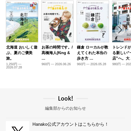
北海道 おいしく遊
お茶の時間です。/
鎌倉 ローカルが教
トレンド
ぶ、夏のご褒美
髙橋海人(King &
えてくれた本当の
る新しい“
旅。
…
歩き方 …
店”へ。大
1,250円 —
960円 — 2026.06.26
960円 — 2026.05.28
980円 — 202
2026.07.28
Look!
編集部からのお知らせ
Hanako公式アカウントはこちらから！