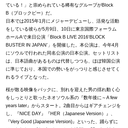
ている！」と崇められている稀有なグループがBlock
B（ブロックビー）だ。
日本では2015年1月にメジャーデビューし、活発な活動
をしている彼らが5月9日、10日に東京国際フォーラム
ホールAで来日公演「Block B LIVE 2016‘BLOCK
BUSTER IN JAPAN’」を開催した。本公演は、今年4月
にソウルで行われた同名公演の日本公演。セットリスト
は、日本語曲があるものは代替しつつも、ほぼ韓国公演
に準じており、本国での勢いをがっつりと感じさせてく
れるライブとなった。
桜が散る映像をバックに、別れを迎えた男の揺れ動く心
をしっとりと歌ったネオソウル系の『数年後に～A few
years later』からスタート。2曲目からはギアチェンジを
し、『NICE DAY』『HER（Japanese Version）』、
『Very Good (Japanese Version)』といった、踊らずに