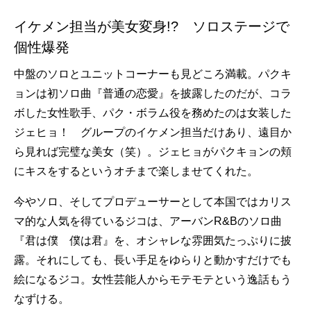
イケメン担当が美女変身!? ソロステージで
個性爆発
中盤のソロとユニットコーナーも見どころ満載。パクキ
ョンは初ソロ曲『普通の恋愛』を披露したのだが、コラ
ボした女性歌手、パク・ボラム役を務めたのは女装した
ジェヒョ！ グループのイケメン担当だけあり、遠目か
ら見れば完璧な美女（笑）。ジェヒョがパクキョンの頬
にキスをするというオチまで楽しませてくれた。
今やソロ、そしてプロデューサーとして本国ではカリス
マ的な人気を得ているジコは、アーバンR&Bのソロ曲
『君は僕 僕は君』を、オシャレな雰囲気たっぷりに披
露。それにしても、長い手足をゆらりと動かすだけでも
絵になるジコ。女性芸能人からモテモテという逸話もう
なずける。