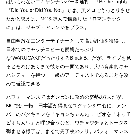
はいられないゴキゲンナンバーを連打。『Be the Light』
『Did You or Did You Not』では、美メロでうっとりさせ
たかと思えば、MCを挟んで披露した『ロマンチック
に』は、ジャズ・アレンジをプラス。
自由奔放なエンターテイナーとして高い評価を獲得し、
日本でのキャッチコピーも愛嬌たっぷり
な“WARUGAKI“だったりするBlock B。だが、ライブを見
るとそれはあくまで彼らの一面であり、広い音楽的キャ
パシティーを持つ、一級のアーティストであることを改
めて確認できる。
パフォーマンスではガンガンに攻めの姿勢の7人だが、
MCでは一転。日本語が得意なユグォンを中心に、メン
バーのパクキョンを「キョンちゃん♪」、ピオを「末っ子
ピオちん♡」と呼び合うなど、ワチャワチャとトークを
弾ませる様子は、まるで男子校のノリ。パフォーマンス