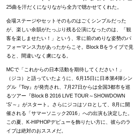
25曲を汗だくになりながら全力で聴かせてくれた。
会場ステージやセットそのものはごくシンプルだった
が、楽しい余韻がたっぷり残る公演になったのは、「観
客を楽しませたい！」という、常に前のめりな姿勢のパ
フォーマンス力があったからこそ。Block Bをライブで見
ると、間違いなく虜になる。
MCで「これからの日本活動を期待してください！」
（ジコ）と語っていたように、6月15日に日本第4弾シン
グル『Toy』が発売され、7月27日からは全国3都市を巡
るツアー『Block B 2016 LIVE TOUR～SHOWDOWN
‘S’～』がスタート。さらにジコはソロとして、8月に開
催される「サマーソニック2016」への出演も決定した。
この夏、K-HIPHOPデビューを飾りたい方に、彼らのラ
イブは絶対のおススメだ。