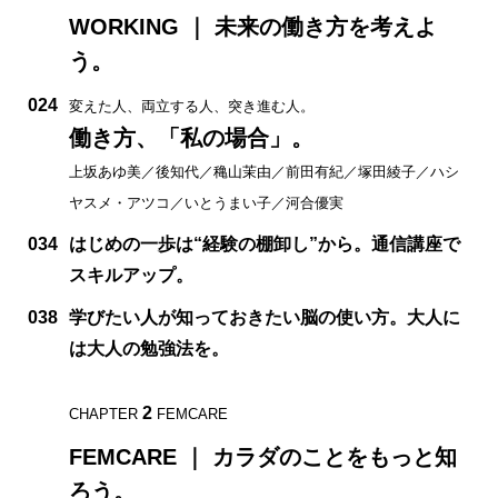
WORKING ｜ 未来の働き方を考えよ
う。
024
変えた人、両立する人、突き進む人。
働き方、「私の場合」。
上坂あゆ美／後知代／穐山茉由／前田有紀／塚田綾子／ハシ
ヤスメ・アツコ／いとうまい子／河合優実
034
はじめの一歩は“経験の棚卸し”から。通信講座で
スキルアップ。
038
学びたい人が知っておきたい脳の使い方。大人に
は大人の勉強法を。
2
CHAPTER
FEMCARE
FEMCARE ｜ カラダのことをもっと知
ろう。