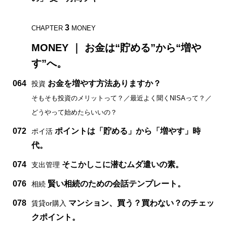
3
CHAPTER
MONEY
MONEY ｜ お金は“貯める”から“増や
す”へ。
064
お金を増やす方法ありますか？
投資
そもそも投資のメリットって？／最近よく聞くNISAって？／
どうやって始めたらいいの？
072
ポイントは「貯める」から「増やす」時
ポイ活
代。
074
そこかしこに潜むムダ遣いの素。
支出管理
076
賢い相続のための会話テンプレート。
相続
078
マンション、買う？買わない？のチェッ
賃貸or購入
クポイント。