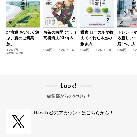
北海道 おいしく遊
お茶の時間です。/
鎌倉 ローカルが教
トレンド
ぶ、夏のご褒美
髙橋海人(King &
えてくれた本当の
る新しい“
旅。
…
歩き方 …
店”へ。大
1,250円 —
960円 — 2026.06.26
960円 — 2026.05.28
980円 — 202
2026.07.28
Look!
編集部からのお知らせ
Hanako公式アカウントはこちらから！