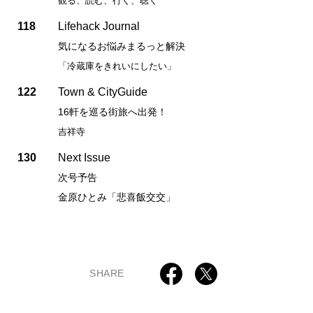
観る、読む、行く、聴く
118
Lifehack Journal
気になるお悩みまるっと解決
「冷蔵庫をきれいにしたい」
122
Town & CityGuide
16軒を巡る街旅へ出発！
吉祥寺
130
Next Issue
次号予告
金原ひとみ「悲喜飯交交」
SHARE