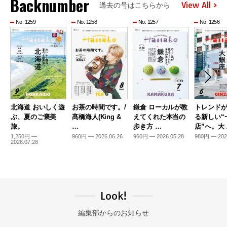
Backnumber
View All
過去の号はこちらから
No. 1259
No. 1258
No. 1257
No. 1256
北海道 おいしく遊
お茶の時間です。/
鎌倉 ローカルが教
トレンド
ぶ、夏のご褒美
髙橋海人(King &
えてくれた本当の
る新しい“
旅。
…
歩き方 …
店”へ。大
1,250円 —
960円 — 2026.06.26
960円 — 2026.05.28
980円 — 202
2026.07.28
Look!
編集部からのお知らせ