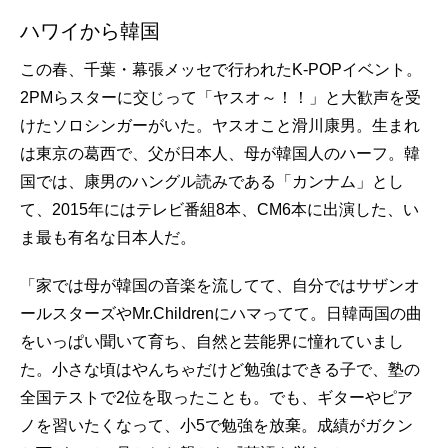
ハワイから韓国
この春、千葉・幕張メッセで行われたK-POPイベント。
2PMらスターに交じって「ヤスオ～！！」と大歓声を受
けたソロシンガーがいた。ヤスオこと滑川康男。生まれ
は東京の葛西で、父が日本人、母が韓国人のハーフ。韓
国では、康男のハングル読みである「カンナム」とし
て、2015年にはテレビ番組8本、CM6本に出演した、い
ま最も有名な日本人だ。
「家では母が韓国の音楽を流してて、自分ではサザンオ
ールスターズやMr.Childrenにハマってて。日韓両国の曲
をいっぱい聞いて育ち、自然と芸能界に憧れていまし
た。小さな頃はやんちゃだけど勉強はできる子で、塾の
全国テストで2位を取ったことも。でも、ギターやピア
ノを習いたくなって、小5で勉強を放棄。成績がガクン