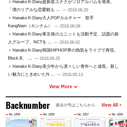
Hanako K-Diary超新星ユナクがソロアルバムを発表。
「僕のリアルな恋愛観も …
— 2016.06.20
Hanako K-Diary大人POPカルチャー 歌手
KangNam（カンナム）
— 2016.06.08
Hanako K-Diary東京発のユニットも活動予定。話題の新
人グループ、NCTを …
— 2016.06.02
Hanako K-Diary韓国HIPHOP界の熱気をライブで再現。
Block B、 …
— 2016.05.25
Hanako K-Diary美少年から凛々しい青年へと成長。新し
い魅力にときめいたN …
— 2016.05.13
View More
Backnumber
View All
過去の号はこちらから
No. 1259
No. 1258
No. 1257
No. 1256