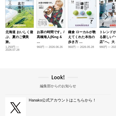
北海道 おいしく遊
お茶の時間です。/
鎌倉 ローカルが教
トレンド
ぶ、夏のご褒美
髙橋海人(King &
えてくれた本当の
る新しい“
旅。
…
歩き方 …
店”へ。大
1,250円 —
960円 — 2026.06.26
960円 — 2026.05.28
980円 — 202
2026.07.28
Look!
編集部からのお知らせ
Hanako公式アカウントはこちらから！