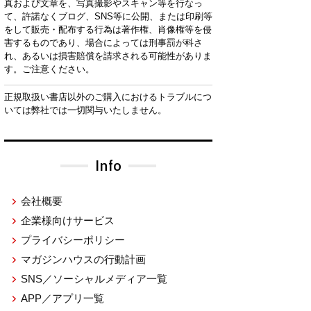
真および文章を、写真撮影やスキャン等を行なっ
て、許諾なくブログ、SNS等に公開、または印刷等
をして販売・配布する行為は著作権、肖像権等を侵
害するものであり、場合によっては刑事罰が科さ
れ、あるいは損害賠償を請求される可能性がありま
す。ご注意ください。
正規取扱い書店以外のご購入におけるトラブルにつ
いては弊社では一切関与いたしません。
Info
会社概要
企業様向けサービス
プライバシーポリシー
マガジンハウスの行動計画
SNS／ソーシャルメディア一覧
APP／アプリ一覧