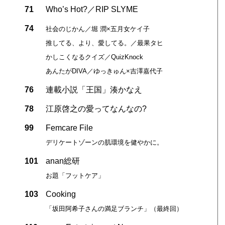
71
Who’s Hot?／RIP SLYME
74
社会のじかん／堀 潤×五月女ケイ子
推してる、より、愛してる。／最果タヒ
かしこくなるクイズ／QuizKnock
あんたがDIVA／ゆっきゅん×吉澤嘉代子
76
連載小説「王国」湊かなえ
78
江原啓之の愛ってなんなの?
99
Femcare File
デリケートゾーンの肌環境を健やかに。
101
anan総研
お題「フットケア」
103
Cooking
「坂田阿希子さんの満足ブランチ」（最終回）