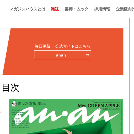
マガジンハウスとは
雑誌
書籍・ムック
採用情報
企業様向
目 …
毎日更新！ 公式サイトはこちら
anan
みと目次