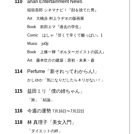
110
anan Entertainment News
稲垣吾郎 シネマナビ！『顔を捨てた男』
Art 大橋歩 村上ラヂオの版画展
Book 前田エマ『過去の学生』
Comic はしゃ『甘くて辛くて酸っぱい』1
Music jo0ji
Book 上條一輝『ポルターガイストの囚人』
Art 藤本壮介の建築：原初・未来・森
114
Perfume「新それってわからん!」
かしゆか「気になりだしたらキリがない！」
115
益田ミリ「僕の姉ちゃん」
「旅」「結論」
116
今週の運勢
7月16日〜7月22日
118
林 真理子「美女入門」
「ダイエットの絆」