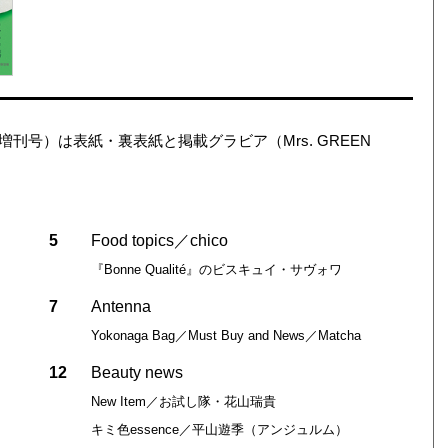
ン（増刊号）は表紙・裏表紙と掲載グラビア（Mrs. GREEN
。
5
Food topics／chico
『Bonne Qualité』のビスキュイ・サヴォワ
7
Antenna
Yokonaga Bag／Must Buy and News／Matcha
12
Beauty news
New Item／お試し隊・花山瑞貴
キミ色essence／平山遊季（アンジュルム）