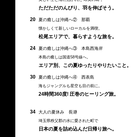
ただただのんびり、羽を伸ばそう。
20
夏の癒しは沖縄へ② 那覇
懐かしくて新しいローカルを満喫。
松尾エリアで、暮らすような旅を。
24
夏の癒しは沖縄へ③ 本島西海岸
本島の癒しは国道58号線へ。
エリア別、この夏ゆったりやりたいこと。
30
夏の癒しは沖縄へ④ 西表島
海もジャングルも星空も目の前に。
24時間360度! 圧巻のヒーリング旅。
34
大人の夏休み 長瀞
埼玉県秩父郡の水に愛された町で
日本の夏を詰め込んだ日帰り旅へ。