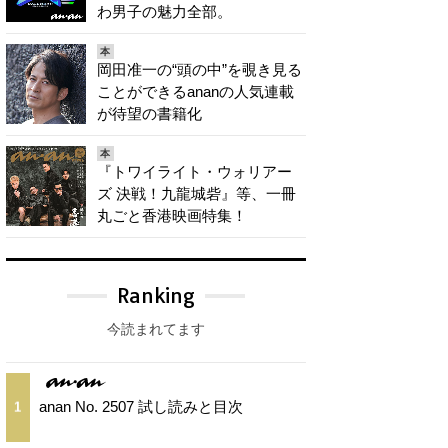
わ男子の魅力全部。
本
岡田准一の“頭の中”を覗き見る
ことができるananの人気連載
が待望の書籍化
本
『トワイライト・ウォリアー
ズ 決戦！九龍城砦』等、一冊
丸ごと香港映画特集！
Ranking
今読まれてます
anan No. 2507 試し読みと目次
1