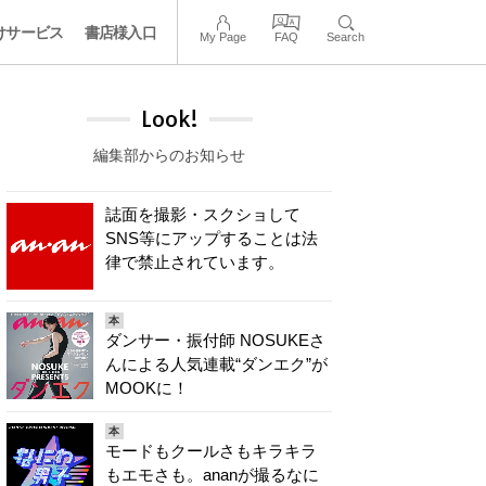
けサービス
書店様入口
My Page
FAQ
Search
Look!
編集部からのお知らせ
誌面を撮影・スクショして
SNS等にアップすることは法
律で禁止されています。
本
ダンサー・振付師 NOSUKEさ
んによる人気連載“ダンエク”が
MOOKに！
本
モードもクールさもキラキラ
もエモさも。ananが撮るなに