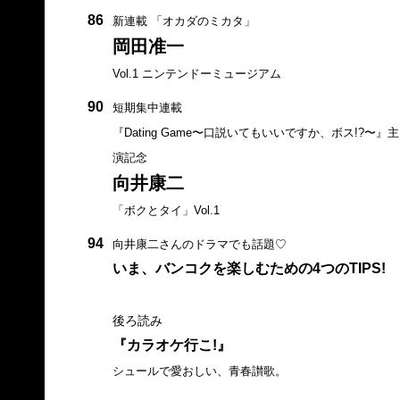
86
新連載 「オカダのミカタ」
岡田准一
Vol.1 ニンテンドーミュージアム
90
短期集中連載
『Dating Game〜口説いてもいいですか、ボス!?〜』主
演記念
向井康二
「ボクとタイ」Vol.1
94
向井康二さんのドラマでも話題♡
いま、バンコクを楽しむための4つのTIPS!
後ろ読み
『カラオケ行こ!』
シュールで愛おしい、青春讃歌。