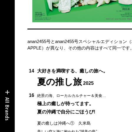
anan2455号とanan2455号スペシャルエディショ
APPLE）が異なり、その他の内容はすべて同一です
14
大好きを満喫する、癒しの旅へ。
夏の推し旅
2025
16
絶景の海、ローカルカルチャー＆美食…
極上の癒しが待ってます。
夏の沖縄で自分にごほうび!
夏の癒しは沖縄へ① 久米島
美しい空と海に抱かれた“球美の島”。