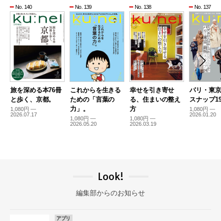
No. 140
No. 139
No. 138
No. 137
旅を深める本76冊
これからを生きる
幸せを引き寄せ
パリ・東
と歩く、京都。
ための「言葉の
る、住まいの整え
スナップ19
力」。
方
1,080円 —
1,080円 —
2026.07.17
2026.01.20
1,080円 —
1,080円 —
2026.05.20
2026.03.19
Look!
編集部からのお知らせ
アプリ