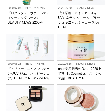
2020.07.07
— BEAUTY NEWS
2020.06.30
— BEAUTY NEWS
『ロクシタン ヴァーベナア
『江原道 マイファンスィー
イシーレッグムース』
UVミネラル クリーム ブラッ
BEAUTY NEWS 2208号
シュ 202 ヘルシーコーラル』
BEAU …
2020.06.23
— BEAUTY NEWS
2020.06.16
— BEAUTY NEWS
『アリィー ニュアンスチェ
anan美容担当が選ぶ 2020上
ンジUV ジェル ハッピーシェ
半期 Hit Cosmetics スキンケ
ア』BEAUTY NEWS 2206号
ア編 BEAUTY N …