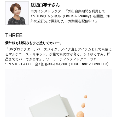
渡辺由布子さん
ヨガインストラクター「外出自粛期間を利用して
YouTubeチャンネル（Life Is A Journey）を開設。海
外の旅行先で撮影したヨガ動画を配信中！」
THREE
紫外線も肌悩みもひと塗りでカバー。
「UVプロテクター、ベースメイク、メイク直しアイテムとしても使え
るマルチユース・リキッド。少量でものびが良く、シミやくすみ、凹
凸までカバーできます」。ソーラーティンティドグローフロー
SPF50+・PA++++ 全7色 各30㎖￥4,800（THREE☎0120･898･003）