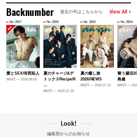
Backnumber
View All
過去の号はこちらから
No. 2507
No. 2506
No. 2505
No. 2504
愛とSEX/寺西拓人
夏のチャージ&デ
夏の癒し旅
整う腸活20
トックスRecipe/K
2026/NEWS
島健
980円 — 2026.08.05
…
880円 — 2026.07.22
880円 — 202
880円 — 2026.07.29
Look!
編集部からのお知らせ