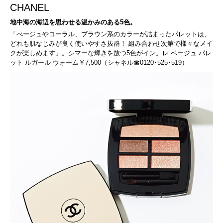
CHANEL
地中海の海辺を思わせる温かみのある5色。
「べージュやコーラル、ブラウン系のカラーが詰まったパレットは、
どれも肌なじみが良く使いやすさ抜群！ 組み合わせ次第で様々なメイ
クが楽しめます」。シマーな輝きを放つ5色がイン。レ ベージュ パレ
ット ルガール ウォーム￥7,500（シャネル☎0120･525･519）