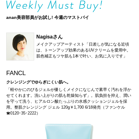
anan美容部員がお試し! 今週のマストバイ
Nagisaさん
メイクアップアーティスト「日差しが気になる近頃
は、トーンアップ効果のあるUVクリームを愛用中。
肌色補正もツヤ肌も1本で叶い、お気に入りです」
FANCL
クレンジングでゆらぎにくい肌へ。
「軽やかにのびるジェルが優しくメイクになじんで素早く汚れを浮か
せてくれます。洗い上がりの肌も乾燥知らず」。肌負担を抑え、潤い
を守って洗う、ヒアルロン酸たっぷりの水感クッションジェルを採
用。整肌クレンジング ジェル 120g￥1,700 6/18発売（ファンケル
☎0120･35･2222）