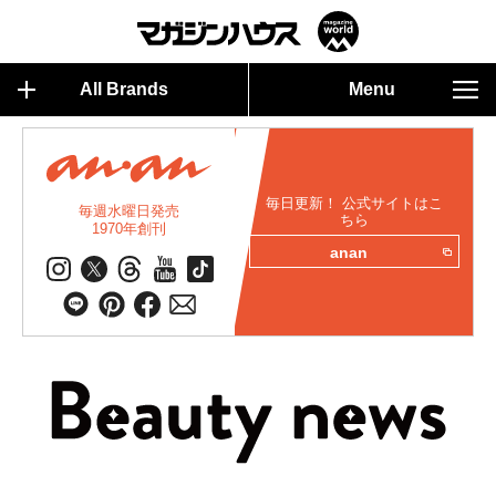
All Brands
Menu
毎日更新！ 公式サイトはこ
毎週水曜日発売
ちら
1970年創刊
anan