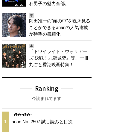
わ男子の魅力全部。
本
岡田准一の“頭の中”を覗き見る
ことができるananの人気連載
が待望の書籍化
本
『トワイライト・ウォリアー
ズ 決戦！九龍城砦』等、一冊
丸ごと香港映画特集！
Ranking
今読まれてます
anan No. 2507 試し読みと目次
1