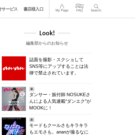
けサービス
書店様入口
My Page
FAQ
Search
Look!
編集部からのお知らせ
誌面を撮影・スクショして
SNS等にアップすることは法
律で禁止されています。
本
ダンサー・振付師 NOSUKEさ
んによる人気連載“ダンエク”が
MOOKに！
本
モードもクールさもキラキラ
もエモさも。ananが撮るなに