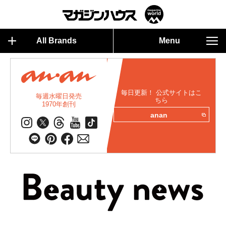
All Brands
Menu
毎日更新！ 公式サイトはこ
毎週水曜日発売
ちら
1970年創刊
anan