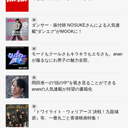
本
ダンサー・振付師 NOSUKEさんによる人気連
載“ダンエク”がMOOKに！
本
モードもクールさもキラキラもエモさも。anan
が撮るなにわ男子の魅力全部。
本
岡田准一の“頭の中”を覗き見ることができる
ananの人気連載が待望の書籍化
本
『トワイライト・ウォリアーズ 決戦！九龍城
砦』等、一冊丸ごと香港映画特集！