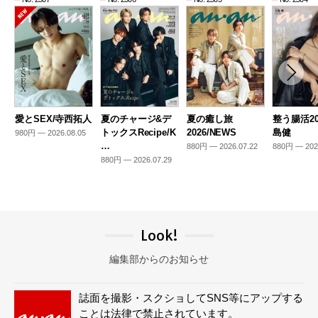
愛とSEX/寺西拓人
夏のチャージ&デ
夏の癒し旅
整う腸活20
トックスRecipe/K
2026/NEWS
島健
980円 — 2026.08.05
…
880円 — 2026.07.22
880円 — 202
880円 — 2026.07.29
Look!
編集部からのお知らせ
誌面を撮影・スクショしてSNS等にアップする
ことは法律で禁止されています。