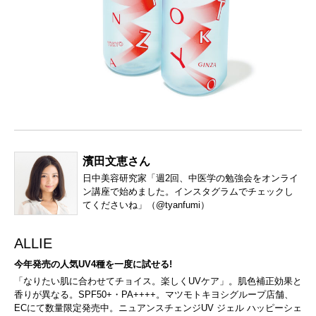
濱田文恵さん
日中美容研究家「週2回、中医学の勉強会をオンライ
ン講座で始めました。インスタグラムでチェックし
てくださいね」（
@tyanfumi
）
ALLIE
今年発売の人気UV4種を一度に試せる!
「なりたい肌に合わせてチョイス。楽しくUVケア」。肌色補正効果と
香りが異なる。SPF50+・PA++++。マツモトキヨシグループ店舗、
ECにて数量限定発売中。ニュアンスチェンジUV ジェル ハッピーシェ