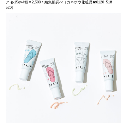
ア 各15g×4種￥2,500＊編集部調べ（カネボウ化粧品☎0120･518･
520）