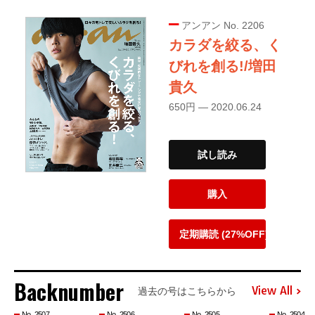
アンアン No. 2206
カラダを絞る、く
びれを創る!/増田
貴久
650円 — 2020.06.24
試し読み
購入
定期購読 (27%OFF)
Backnumber
View All
過去の号はこちらから
No. 2507
No. 2506
No. 2505
No. 2504