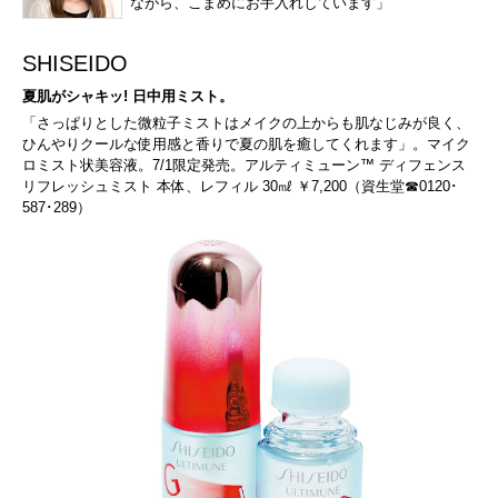
ながら、こまめにお手入れしています」
SHISEIDO
夏肌がシャキッ! 日中用ミスト。
「さっぱりとした微粒子ミストはメイクの上からも肌なじみが良く、
ひんやりクールな使用感と香りで夏の肌を癒してくれます」。マイク
ロミスト状美容液。7/1限定発売。アルティミューン™ ディフェンス
リフレッシュミスト 本体、レフィル 30㎖ ￥7,200（資生堂☎0120･
587･289）