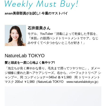
anan美容部員がお試し! 今週のマストバイ
石井亜美さん
モデル、YouTuber「消毒によって乾燥した手肌を、
『米肌』の肌潤ハンドトリートメントでケア。なじ
みやすくてベタつかないところが好き！」
NatureLab TOKYO
髪と頭皮を一度に心地よく集中ケア!
「泡立ちが良く爽やかな香り。毛先まで潤ってツヤツヤに」。ダメー
ジ補修に優れた新ヘアケアシリーズ。右から、パーフェクトリペア シ
ャンプー、同 コンディショナー340㎖ 各￥1,980 同 トリートメント
マスク 200㎖ ￥1,980（NatureLab TOKYO
www.naturelabtokyo.jp
）