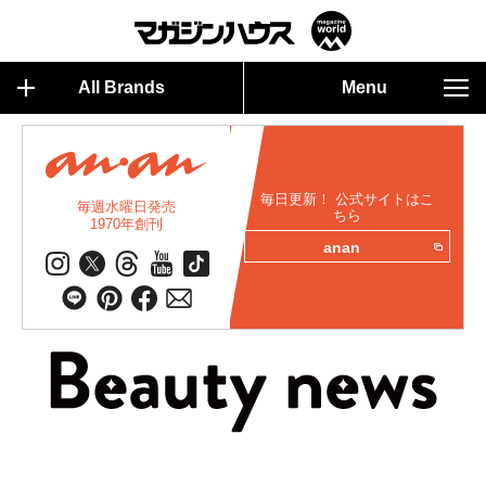
All Brands
Menu
毎日更新！ 公式サイトはこ
毎週水曜日発売
ちら
1970年創刊
anan