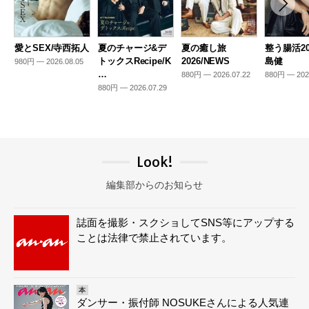
愛とSEX/寺西拓人
夏のチャージ&デ
夏の癒し旅
整う腸活20
トックスRecipe/K
2026/NEWS
島健
980円 — 2026.08.05
…
880円 — 2026.07.22
880円 — 202
880円 — 2026.07.29
Look!
編集部からのお知らせ
誌面を撮影・スクショしてSNS等にアップする
ことは法律で禁止されています。
本
ダンサー・振付師 NOSUKEさんによる人気連